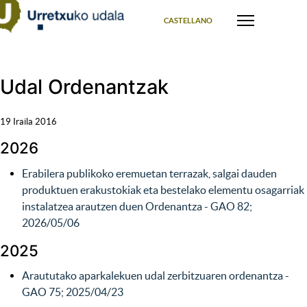
Select your language
CASTELLANO
Udal Ordenantzak
19 Iraila 2016
2026
Erabilera publikoko eremuetan terrazak, salgai dauden
produktuen erakustokiak eta bestelako elementu osagarriak
instalatzea arautzen duen Ordenantza - GAO 82;
2026/05/06
2025
Araututako aparkalekuen udal zerbitzuaren ordenantza
-
GAO 75; 2025/04/23