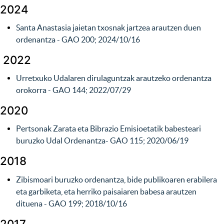
2024
Santa Anastasia jaietan txosnak jartzea arautzen duen
ordenantza
- GAO 200; 2024/10/16
2022
Urretxuko Udalaren dirulaguntzak arautzeko ordenantza
orokorra - GAO 144; 2022/07/29
2020
Pertsonak Zarata eta Bibrazio Emisioetatik babesteari
buruzko Udal Ordenantza- GAO 115; 2020/06/19
2018
Zibismoari buruzko ordenan­tza, bide publikoaren erabilera
eta garbiketa, eta herriko paisaiaren babesa arau­tzen
dituena
- GAO 199; 2018/10/16
2017