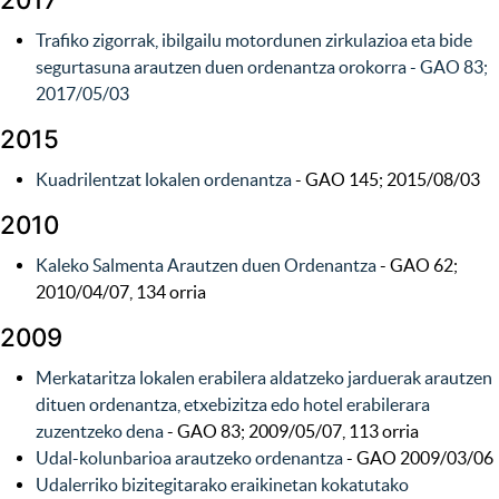
Trafiko zigorrak, ibilgailu motordunen zirkulazioa eta bide
segurtasuna arautzen duen ordenantza orokorra - GAO 83;
2017/05/03
2015
Kuadrilentzat lokalen ordenantza
- GAO 145; 2015/08/03
2010
Kaleko Salmenta Arautzen duen Ordenantza
- GAO 62;
2010/04/07, 134 orria
2009
Merkataritza lokalen erabilera aldatzeko jarduerak arautzen
dituen ordenantza, etxebizitza edo hotel erabilerara
zuzentzeko dena
- GAO 83; 2009/05/07, 113 orria
Udal-kolunbarioa arautzeko ordenantza
- GAO 2009/03/06
Udalerriko bizitegitarako eraikinetan kokatutako