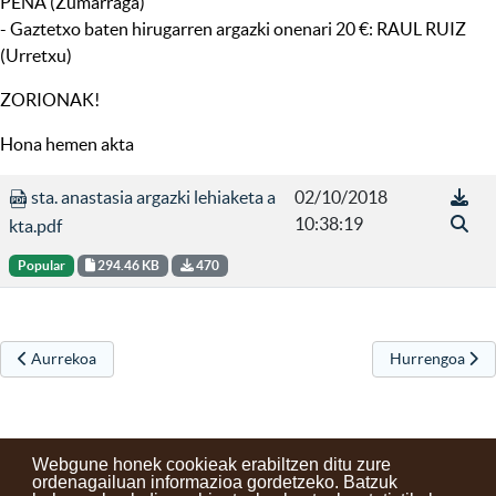
PEÑA (Zumarraga)
- Gaztetxo baten hirugarren argazki onenari 20 €: RAUL RUIZ
(Urretxu)
ZORIONAK!
Hona hemen akta
sta. anastasia argazki lehiaketa a
02/10/2018
10:38:19
kta.pdf
Popular
294.46 KB
470
Aurreko artikulua: Gabonetako XXX idazlan eta krisma lehiaketak 201
Hurrengo artiku
Aurrekoa
Hurrengoa
Webgune honek cookieak erabiltzen ditu zure
ordenagailuan informazioa gordetzeko. Batzuk