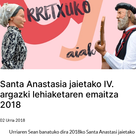
Santa Anastasia jaietako IV.
argazki lehiaketaren emaitza
2018
02 Urria 2018
Urriaren 5ean banatuko dira 2018ko Santa Anastasi jaietako