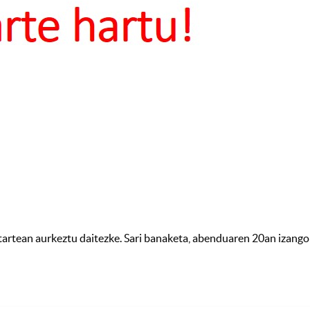
rtean aurkeztu daitezke. Sari banaketa, abenduaren 20an izango