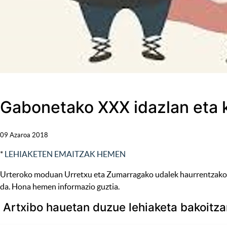
Gabonetako XXX idazlan eta 
09 Azaroa 2018
*
LEHIAKETEN EMAITZAK HEMEN
Urteroko moduan Urretxu eta Zumarragako udalek haurrentzako Ga
da. Hona hemen informazio guztia.
Artxibo hauetan duzue lehiaketa bakoitzar