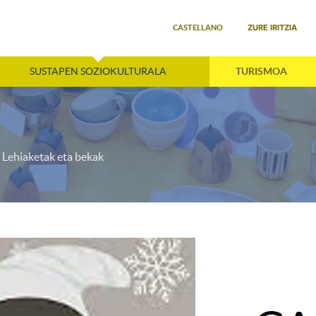
Select your language
ZURE IRITZIA
CASTELLANO
SUSTAPEN SOZIOKULTURALA
TURISMOA
Lehiaketak eta bekak