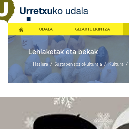
UDALA
GIZARTE EKINTZA
Lehiaketak eta bekak
Hasiera
Sustapen soziokulturala
Kultura