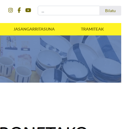
instagram
facebook
youtube
Bilatu
Bilatu
JASANGARRITASUNA
TRAMITEAK