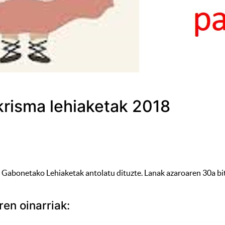
krisma lehiaketak 2018
bonetako Lehiaketak antolatu dituzte. Lanak azaroaren 30a bita
en oinarriak: