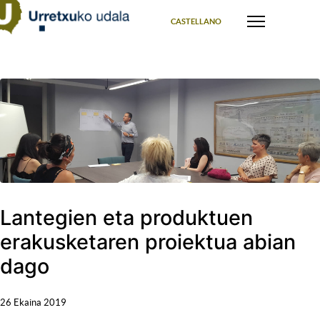
Select your language
CASTELLANO
Lantegien eta produktuen
erakusketaren proiektua abian
dago
26 Ekaina 2019