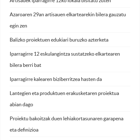
Artisauek Iparragirre 12ko lokala bisitatu zuten
Azaroaren 29an artisauen elkartearekin bilera gauzatu
egin zen
Balizko proiektuen edukiari buruzko azterketa
Iparragirre 12 eskulangintza sustatzeko elkartearen
bilera berri bat
Iparragirre kalearen biziberritzea hasten da
Lantegien eta produktuen erakusketaren proiektua
abian dago
Proiektu bakoitzak duen lehiakortasunaren garapena
eta definizioa