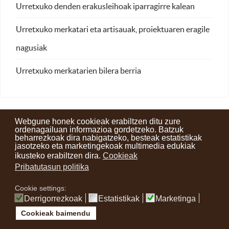
Urretxuko denden erakusleihoak iparragirre kalean
Urretxuko merkatari eta artisauak, proiektuaren eragile
nagusiak
Urretxuko merkatarien bilera berria
Webgune honek cookieak erabiltzen ditu zure
ordenagailuan informazioa gordetzeko. Batzuk
beharrezkoak dira nabigatzeko, besteak estatistikak
Kontaktuak
Erabilera baldintzak
Lege oharra
Berriak
jasotzeko eta marketingekoak multimedia edukiak
ikusteko erabiltzen dira.
Cookieak
Zure iritzia
Pribatutasun politika
Cookie settings:
instagram
facebook
youtube
Derrigorrezkoak
Estatistikak
Marketinga
Cookieak baimendu