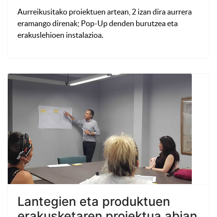
Aurreikusitako proiektuen artean, 2 izan dira aurrera
eramango direnak; Pop-Up denden burutzea eta
erakuslehioen instalazioa.
Lantegien eta produktuen
erakusketaren proiektua abian