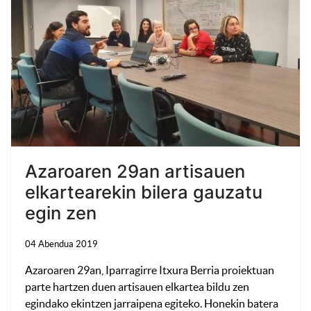
Azaroaren 29an artisauen
elkartearekin bilera gauzatu
egin zen
04 Abendua 2019
Azaroaren 29an, Iparragirre Itxura Berria proiektuan
parte hartzen duen artisauen elkartea bildu zen
egindako ekintzen jarraipena egiteko. Honekin batera