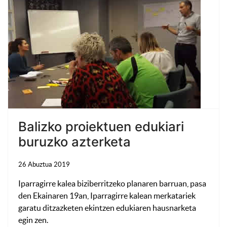
Balizko proiektuen edukiari
buruzko azterketa
26 Abuztua 2019
Iparragirre kalea biziberritzeko planaren barruan, pasa
den Ekainaren 19an, Iparragirre kalean merkatariek
garatu ditzazketen ekintzen edukiaren hausnarketa
egin zen.