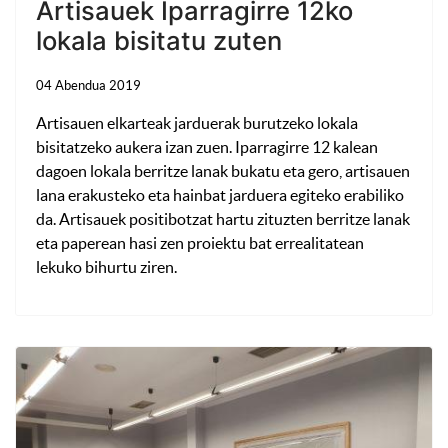
Artisauek Iparragirre 12ko
lokala bisitatu zuten
04 Abendua 2019
Artisauen elkarteak jarduerak burutzeko lokala
bisitatzeko aukera izan zuen. Iparragirre 12 kalean
dagoen lokala berritze lanak bukatu eta gero, artisauen
lana erakusteko eta hainbat jarduera egiteko erabiliko
da. Artisauek positibotzat hartu zituzten berritze lanak
eta paperean hasi zen proiektu bat errealitatean
lekuko bihurtu ziren.