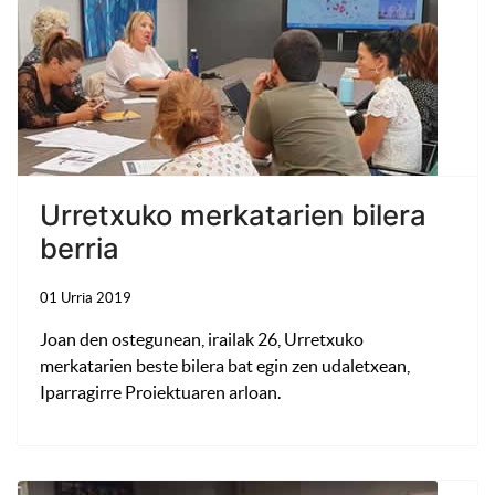
Urretxuko merkatarien bilera
berria
01 Urria 2019
Joan den ostegunean, irailak 26, Urretxuko
merkatarien beste bilera bat egin zen udaletxean,
Iparragirre Proiektuaren arloan.