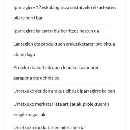
Iparragirre 12 eskulangintza sustatzeko elkartearen
bilera berri bat
Iparragirre kalearen biziberritzea hasten da
Lantegien eta produktuen erakusketaren proiektua
abian dago
Proiektu bakoitzak duen lehiakortasunaren
garapena eta definizioa
Urretxuko denden erakusleihoak iparragirre kalean
Urretxuko merkatari eta artisauak, proiektuaren
eragile nagusiak
Urretxuko merkatarien bilera berria