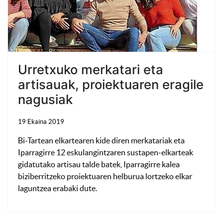
Urretxuko merkatari eta
artisauak, proiektuaren eragile
nagusiak
19 Ekaina 2019
Bi-Tartean elkartearen kide diren merkatariak eta
Iparragirre 12 eskulangintzaren sustapen-elkarteak
gidatutako artisau talde batek, Iparragirre kalea
biziberritzeko proiektuaren helburua lortzeko elkar
laguntzea erabaki dute.