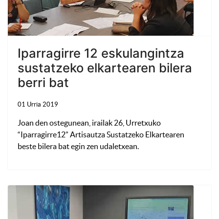
Iparragirre 12 eskulangintza
sustatzeko elkartearen bilera
berri bat
01 Urria 2019
Joan den ostegunean, irailak 26, Urretxuko
“Iparragirre12” Artisautza Sustatzeko Elkartearen
beste bilera bat egin zen udaletxean.