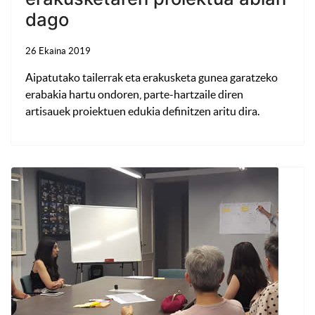
dago
26 Ekaina 2019
Aipatutako tailerrak eta erakusketa gunea garatzeko
erabakia hartu ondoren, parte-hartzaile diren
artisauek proiektuen edukia definitzen aritu dira.