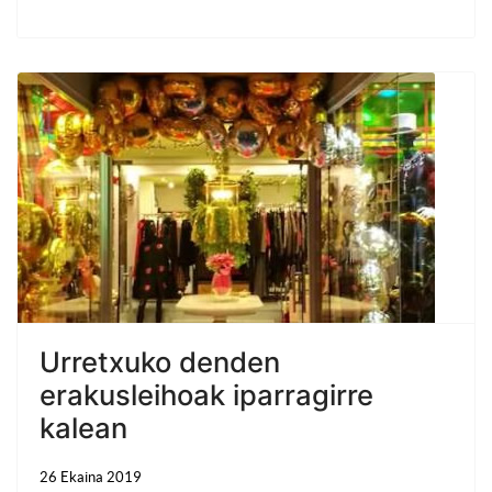
Urretxuko denden
erakusleihoak iparragirre
kalean
26 Ekaina 2019