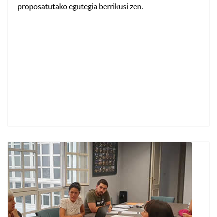
proposatutako egutegia berrikusi zen.