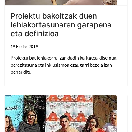
Proiektu bakoitzak duen
lehiakortasunaren garapena
eta definizioa
19 Ekaina 2019
Proiektu bat lehiakorra izan dadin kalitatea, diseinua,
berezitasuna eta inklusismoa ezaugarri bezela izan
behar ditu.