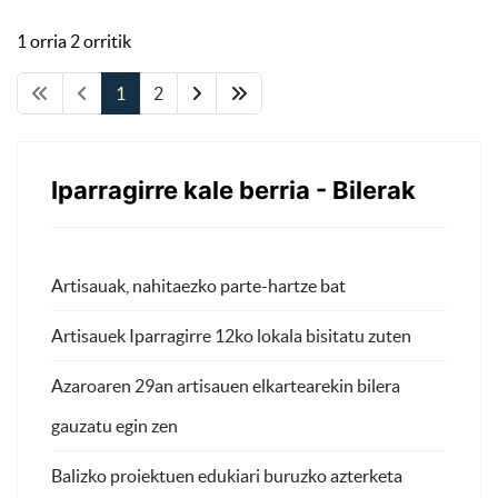
1 orria 2 orritik
1
2
Iparragirre kale berria - Bilerak
Artisauak, nahitaezko parte-hartze bat
Artisauek Iparragirre 12ko lokala bisitatu zuten
Azaroaren 29an artisauen elkartearekin bilera
gauzatu egin zen
Balizko proiektuen edukiari buruzko azterketa