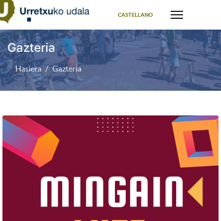
Select your language
CASTELLANO
Gazteria
Hasiera
Gazteria