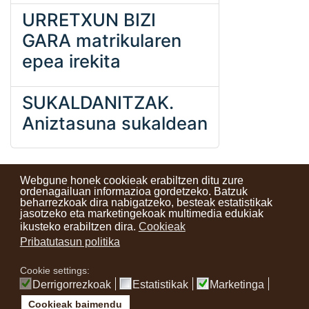
URRETXUN BIZI
GARA matrikularen
epea irekita
SUKALDANITZAK.
Aniztasuna sukaldean
Webgune honek cookieak erabiltzen ditu zure
ordenagailuan informazioa gordetzeko. Batzuk
beharrezkoak dira nabigatzeko, besteak estatistikak
Kontaktuak
Erabilera baldintzak
Lege oharra
Berriak
jasotzeko eta marketingekoak multimedia edukiak
ikusteko erabiltzen dira.
Cookieak
Zure iritzia
Pribatutasun politika
Cookie settings:
instagram
facebook
youtube
Derrigorrezkoak
Estatistikak
Marketinga
Cookieak baimendu