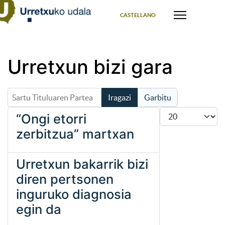
Select your language
CASTELLANO
Urretxun bizi gara
Sartu Tituluaren Partea
Iragazi
Garbitu
Bistaratu #
“Ongi etorri
zerbitzua” martxan
Urretxun bakarrik bizi
diren pertsonen
inguruko diagnosia
egin da