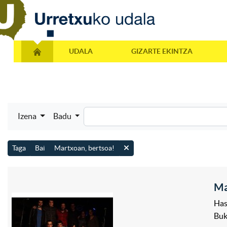
UDALA
GIZARTE EKINTZA
Izena
Badu
Taga
Bai
Martxoan, bertsoa!
Ma
Has
Bu