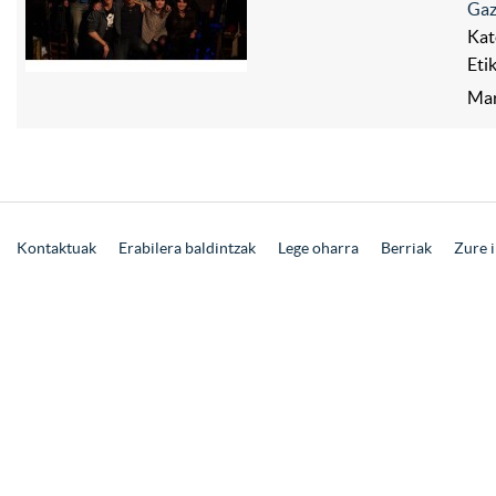
Gaz
Kat
Eti
Mar
Kontaktuak
Erabilera baldintzak
Lege oharra
Berriak
Zure i