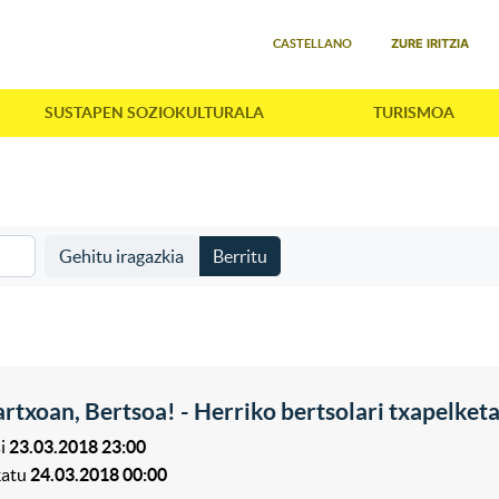
Select your language
ZURE IRITZIA
CASTELLANO
SUSTAPEN SOZIOKULTURALA
TURISMOA
Gehitu iragazkia
Berritu
rtxoan, Bertsoa! - Herriko bertsolari txapelke
i
23.03.2018 23:00
katu
24.03.2018 00:00