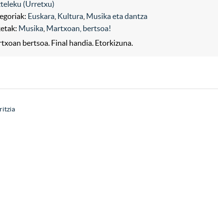
teleku (Urretxu)
egoriak:
Euskara
,
Kultura
,
Musika eta dantza
ketak:
Musika
,
Martxoan, bertsoa!
txoan bertsoa. Final handia. Etorkizuna.
ritzia