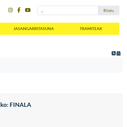
instagram
facebook
youtube
Bilatu
Bilatu
JASANGARRITASUNA
TRAMITEAK
tako: FINALA