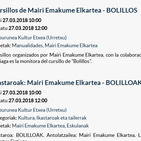
rsillos de Mairi Emakume Elkartea - BOLILLOS
i
27.03.2018 10:00
katu
27.03.2018 12:00
purunea Kultur Etxea (Urretxu)
ketak:
Manualidades
,
Mairi Emakume Elkartea
sillos organizados por Mairi Emakume Elkartea, con la colabora
iaga es la monitora del cursillo de "Bolillos".
astaroak: Mairi Emakume Elkartea - BOLILLOA
i
27.03.2018 10:00
katu
27.03.2018 12:00
purunea Kultur Etxea (Urretxu)
egoriak:
Kultura
,
Ikastaroak eta tailerrak
ketak:
Mairi Emakume Elkartea
,
Eskulanak
staroa: BOLILLOAK. Antolatzailea: Mairi Emakume Elkartea. L