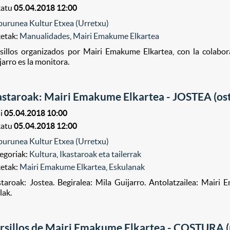
katu
05.04.2018 12:00
purunea Kultur Etxea (Urretxu)
ketak:
Manualidades
,
Mairi Emakume Elkartea
sillos organizados por Mairi Emakume Elkartea, con la colabo
jarro es la monitora.
astaroak: Mairi Emakume Elkartea - JOSTEA (os
i
05.04.2018 10:00
katu
05.04.2018 12:00
purunea Kultur Etxea (Urretxu)
egoriak:
Kultura
,
Ikastaroak eta tailerrak
ketak:
Mairi Emakume Elkartea
,
Eskulanak
staroak: Jostea. Begiralea: Mila Guijarro. Antolatzailea: Mair
lak.
rsillos de Mairi Emakume Elkartea - COSTURA (