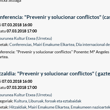
ntxa Sistiaga
nferencia: "Prevenir y solucionar conflictos" (ca
i
07.03.2018 16:00
katu
07.03.2018 17:00
purunea Kultur Etxea (Urretxu)
ketak:
Conferencias
,
Mairi Emakume Elkartea
,
Día internacional de
ferencia: "Prevenir y solucionar conflictos" Ponente: Mª Angel
artea.
tzaldia: "Prevenir y solucionar conflictos" ( gazte
i
07.03.2018 16:00
katu
07.03.2018 17:00
purunea Kultur Etxea (Urretxu)
egoriak:
Kultura
,
Liburuak, foroak eta eztabaidak
ketak:
Hitzaldiak
,
Mairi Emakume Elkartea
,
Emakumeen nazioartek