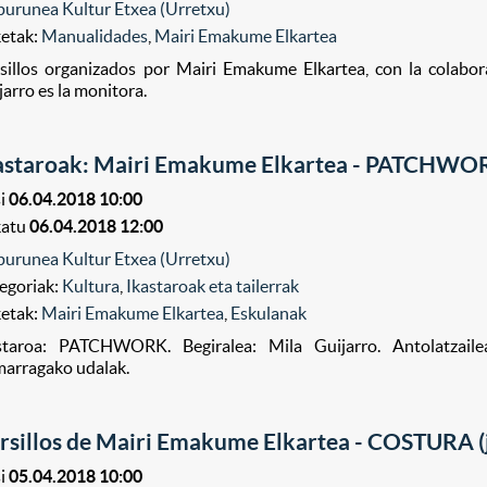
purunea Kultur Etxea (Urretxu)
ketak:
Manualidades
,
Mairi Emakume Elkartea
sillos organizados por Mairi Emakume Elkartea, con la colabo
jarro es la monitora.
astaroak: Mairi Emakume Elkartea - PATCHWO
i
06.04.2018 10:00
katu
06.04.2018 12:00
purunea Kultur Etxea (Urretxu)
egoriak:
Kultura
,
Ikastaroak eta tailerrak
ketak:
Mairi Emakume Elkartea
,
Eskulanak
staroa: PATCHWORK. Begiralea: Mila Guijarro. Antolatzaile
arragako udalak.
rsillos de Mairi Emakume Elkartea - COSTURA 
i
05.04.2018 10:00