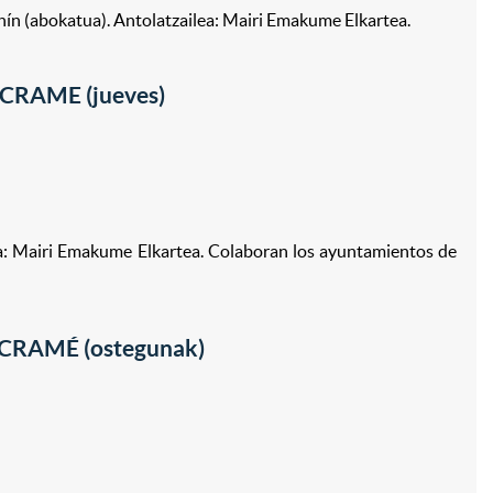
chín (abokatua). Antolatzailea: Mairi Emakume Elkartea.
ACRAME (jueves)
: Mairi Emakume Elkartea. Colaboran los ayuntamientos de
ACRAMÉ (ostegunak)