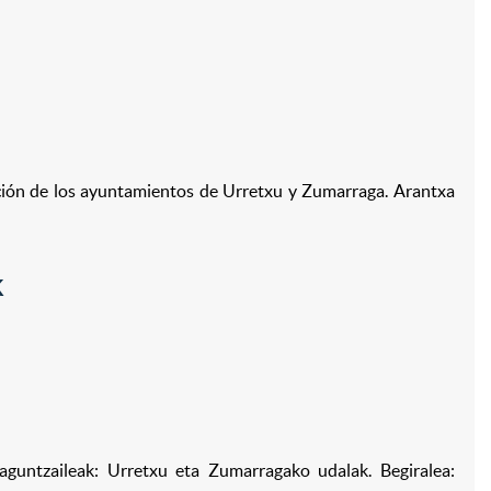
ción de los ayuntamientos de Urretxu y Zumarraga. Arantxa
K
aguntzaileak: Urretxu eta Zumarragako udalak. Begiralea: