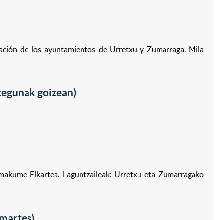
ración de los ayuntamientos de Urretxu y Zumarraga. Mila
tegunak goizean)
i Emakume Elkartea. Laguntzaileak: Urretxu eta Zumarragako
martes)