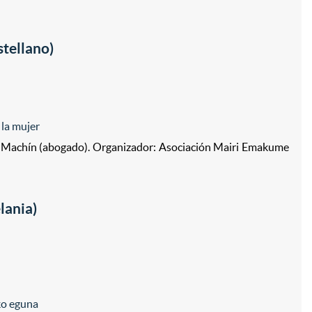
stellano)
 la mujer
es Machín (abogado). Organizador: Asociación Mairi Emakume
lania)
o eguna