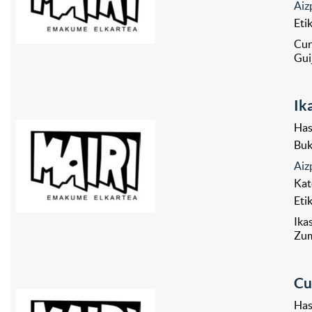
Aiz
Eti
Cur
Gui
Ik
Has
Bu
Aiz
Kat
Eti
Ika
Zum
Cu
Has