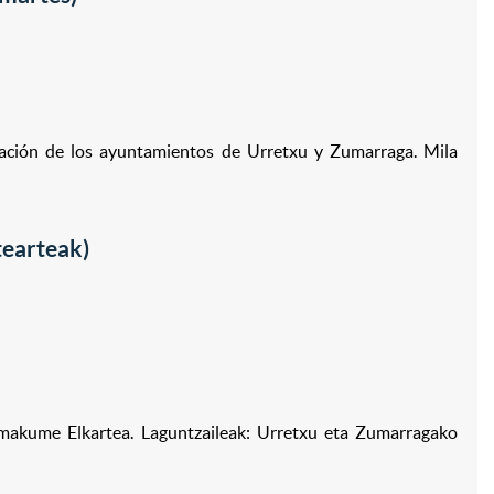
ración de los ayuntamientos de Urretxu y Zumarraga. Mila
tearteak)
i Emakume Elkartea. Laguntzaileak: Urretxu eta Zumarragako