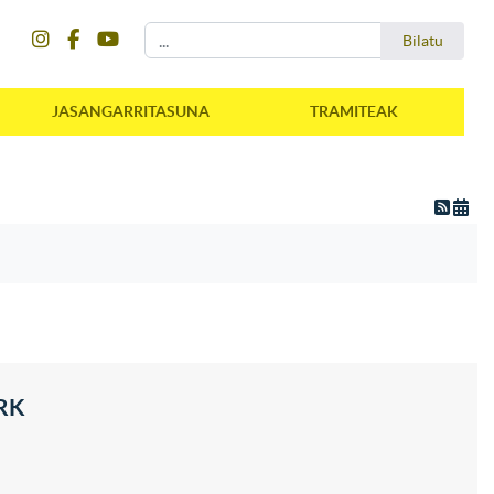
instagram
facebook
youtube
Bilatu
Bilatu
JASANGARRITASUNA
TRAMITEAK
ORK