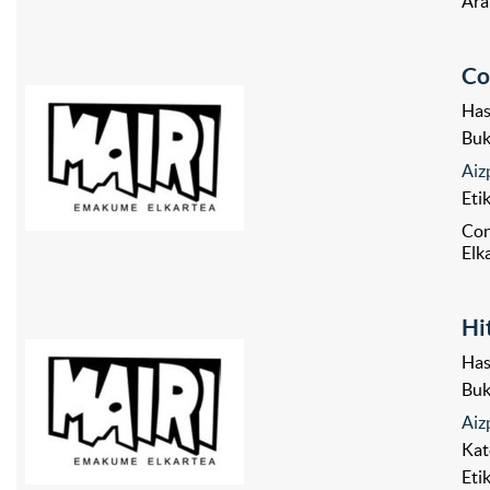
Ara
Co
Has
Bu
Aiz
Eti
Con
Elk
Hi
Has
Bu
Aiz
Kat
Eti