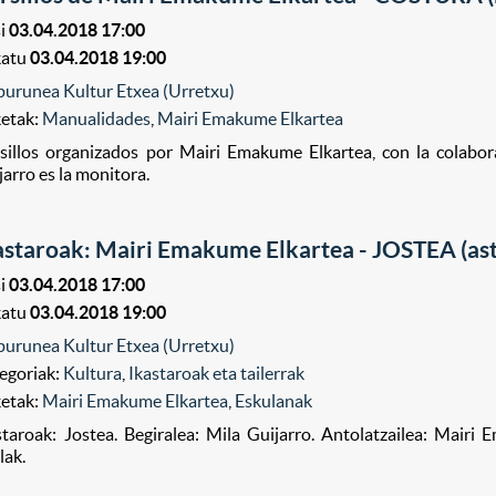
i
03.04.2018 17:00
katu
03.04.2018 19:00
purunea Kultur Etxea (Urretxu)
ketak:
Manualidades
,
Mairi Emakume Elkartea
sillos organizados por Mairi Emakume Elkartea, con la colabo
jarro es la monitora.
astaroak: Mairi Emakume Elkartea - JOSTEA (as
i
03.04.2018 17:00
katu
03.04.2018 19:00
purunea Kultur Etxea (Urretxu)
egoriak:
Kultura
,
Ikastaroak eta tailerrak
ketak:
Mairi Emakume Elkartea
,
Eskulanak
staroak: Jostea. Begiralea: Mila Guijarro. Antolatzailea: Mair
lak.