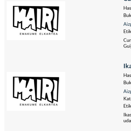
Has
Bu
Aiz
Eti
Cur
Gui
Ik
Has
Bu
Aiz
Kat
Eti
Ika
uda