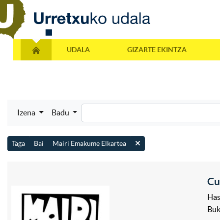
UDALA
GIZARTE EKINTZA
Izena
Badu
Taga
Bai
Mairi Emakume Elkartea
Cu
Has
Bu