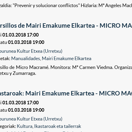
zaldia: "Prevenir y solucionar conflictos" Hizlaria: Mª Angeles Ma
rsillos de Mairi Emakume Elkartea - MICRO M
i
01.03.2018 17:00
katu
01.03.2018 19:00
purunea Kultur Etxea (Urretxu)
ketak:
Manualidades
,
Mairi Emakume Elkartea
sillo de Micro Macramé. Monitora: Mª Carmen Viedma. Organiza
etxu y Zumarraga.
astaroak: Mairi Emakume Elkartea - MICRO M
i
01.03.2018 17:00
katu
01.03.2018 19:00
purunea Kultur Etxea (Urretxu)
egoriak:
Kultura
,
Ikastaroak eta tailerrak