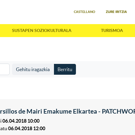
Select your language
ZURE IRITZIA
CASTELLANO
SUSTAPEN SOZIOKULTURALA
TURISMOA
Gehitu iragazkia
Berritu
rsillos de Mairi Emakume Elkartea - PATCHW
i
06.04.2018 10:00
katu
06.04.2018 12:00