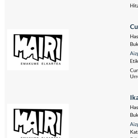
Hit
Cu
Has
Bu
Aiz
Eti
Cur
Urr
Ik
Has
Bu
Aiz
Kat