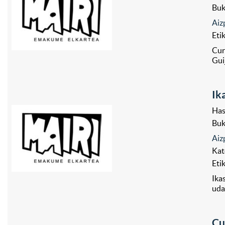
Bu
Aiz
Eti
Cur
Gui
Ik
Has
Bu
Aiz
Kat
Eti
Ika
uda
Cu