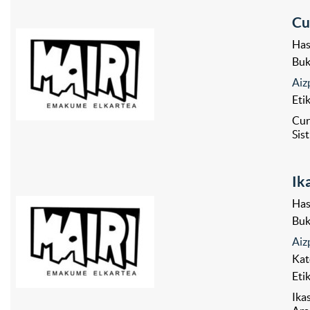
Cu
Has
Bu
Aiz
Eti
Cur
Sist
Ik
Has
Bu
Aiz
Kat
Eti
Ika