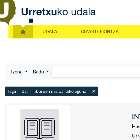
UDALA
GIZARTE EKINTZA
Izena
Badu
Taga
Bai
liburuen nazioarteko eguna
I
Has
Urr