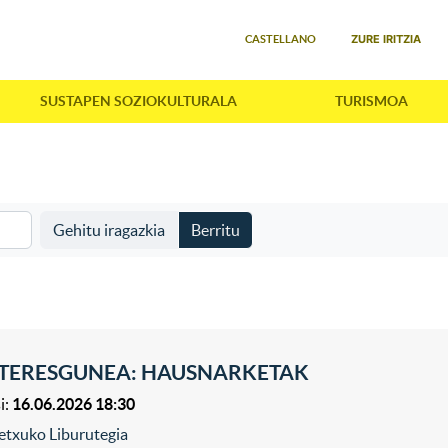
Select your language
ZURE IRITZIA
CASTELLANO
SUSTAPEN SOZIOKULTURALA
TURISMOA
Gehitu iragazkia
Berritu
NTERESGUNEA: HAUSNARKETAK
i:
16.06.2026 18:30
etxuko Liburutegia