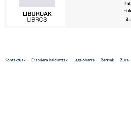
Kat
Eti
Lib
Kontaktuak
Erabilera baldintzak
Lege oharra
Berriak
Zure i