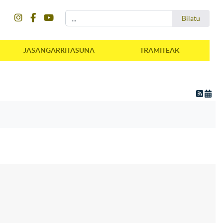
instagram
facebook
youtube
Bilatu
Bilatu
JASANGARRITASUNA
TRAMITEAK