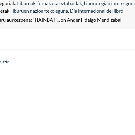
egoriak:
Liburuak, foroak eta eztabaidak
,
Liburutegian interesgun
ketak:
liburuen nazioarteko eguna
,
Día internacional del libro
uru aurkezpena: “HAINBAT”, Jon Ander Fidalgo Mendizabal
ritzia