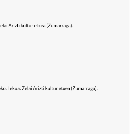
elai Arizti kultur etxea (Zumarraga).
kua: Zelai Arizti kultur etxea (Zumarraga).