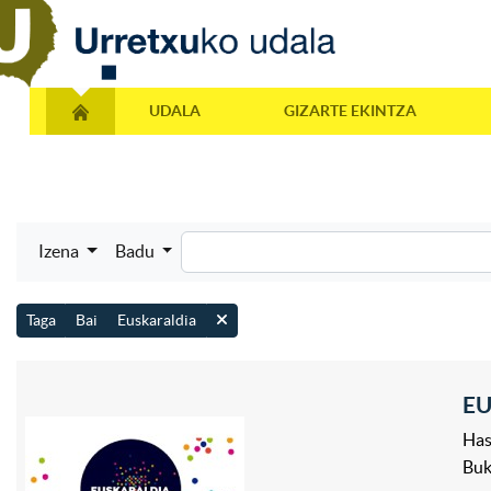
UDALA
GIZARTE EKINTZA
Izena
Badu
Taga
Bai
Euskaraldia
E
Has
Bu