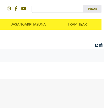
instagram
facebook
youtube
Bilatu
Bilatu
JASANGARRITASUNA
TRAMITEAK