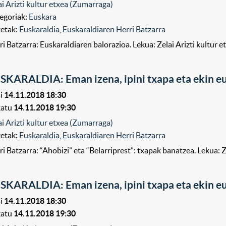
ai Arizti kultur etxea (Zumarraga)
egoriak:
Euskara
ketak:
Euskaraldia
,
Euskaraldiaren Herri Batzarra
ri Batzarra: Euskaraldiaren balorazioa. Lekua: Zelai Arizti kultur 
SKARALDIA: Eman izena, ipini txapa eta ekin eu
i
14.11.2018 18:30
katu
14.11.2018 19:30
ai Arizti kultur etxea (Zumarraga)
ketak:
Euskaraldia
,
Euskaraldiaren Herri Batzarra
ri Batzarra: “Ahobizi” eta “Belarriprest”: txapak banatzea. Lekua: Z
SKARALDIA: Eman izena, ipini txapa eta ekin eu
i
14.11.2018 18:30
katu
14.11.2018 19:30