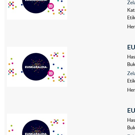
Zel
Kat
Eti
Her
EU
Has
Bu
Zel
Eti
Her
EU
Has
Bu