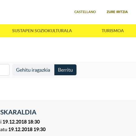
Select your language
ZURE IRITZIA
CASTELLANO
SUSTAPEN SOZIOKULTURALA
TURISMOA
Gehitu iragazkia
Berritu
USKARALDIA
i
19.12.2018 18:30
katu
19.12.2018 19:30