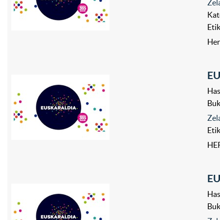
Zel
Kat
Eti
Her
E
Has
Bu
Zel
Eti
HER
E
Has
Bu