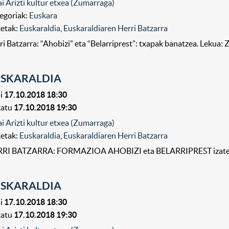
ai Arizti kultur etxea (Zumarraga)
egoriak:
Euskara
ketak:
Euskaraldia
,
Euskaraldiaren Herri Batzarra
ri Batzarra: “Ahobizi” eta “Belarriprest”: txapak banatzea. Lekua: Z
USKARALDIA
i
17.10.2018 18:30
katu
17.10.2018 19:30
ai Arizti kultur etxea (Zumarraga)
ketak:
Euskaraldia
,
Euskaraldiaren Herri Batzarra
RI BATZARRA: FORMAZIOA AHOBIZI eta BELARRIPREST izateko. Le
USKARALDIA
i
17.10.2018 18:30
katu
17.10.2018 19:30