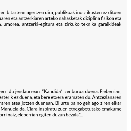
ren bitartean agertzen dira, publikoak inoiz ikusten ez dituen
uaren eta antzerkiaren arteko nahasketak diziplina fisikoa eta
, umorea, antzerki-egitura eta zirkuko teknika garaikideak
berri du jendaurrean, “Kandida” izenburua duena. Eleberrian,
 besterik ez duena, eta bere etxera eramaten du. Antzezlanaren
aren atea jotzen duenean. Bi urte baino gehiago ziren elkar
du. Manuela da, Clara inspiratu zuen etxegabetutako emakume
i naiz, eleberrian egiten duzun bezala.”...