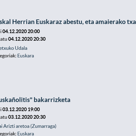
skal Herrian Euskaraz abestu, eta amaierako txa
i
04.12.2020 20:00
katu
04.12.2020 20:30
etxuko Udala
egoriak:
Euskara
uskañolitis" bakarrizketa
i
03.12.2020 19:00
katu
03.12.2020 20:30
ai Arizti aretoa (Zumarraga)
egoriak:
Euskara