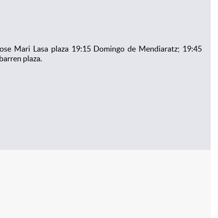
0 Jose Mari Lasa plaza 19:15 Domingo de Mendiaratz; 19:45
barren plaza.