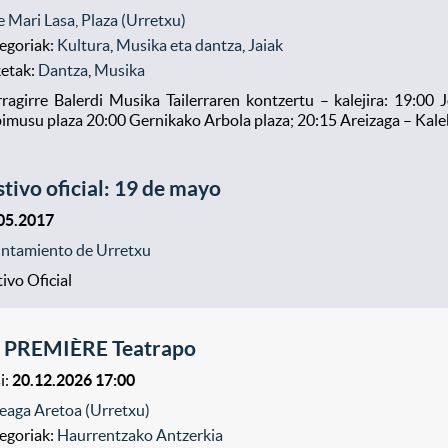
e Mari Lasa, Plaza (Urretxu)
egoriak:
Kultura
,
Musika eta dantza
,
Jaiak
ketak:
Dantza
,
Musika
rragirre Balerdi Musika Tailerraren kontzertu – kalejira: 19:0
imusu plaza 20:00 Gernikako Arbola plaza; 20:15 Areizaga – Kale
stivo oficial: 19 de mayo
05.2017
ntamiento de Urretxu
tivo Oficial
 PREMIÈRE Teatrapo
i:
20.12.2026 17:00
eaga Aretoa (Urretxu)
egoriak:
Haurrentzako Antzerkia