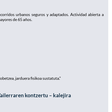
corridos urbanos seguros y adaptados. Actividad abierta a
mayores de 65 años.
obetzea, jarduera fisikoa sustatuta."
lerraren kontzertu – kalejira