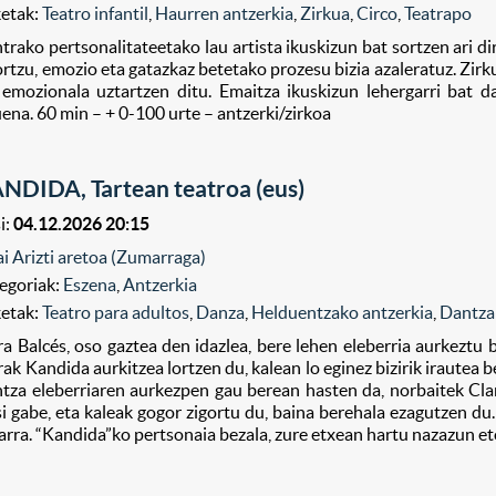
ketak:
Teatro infantil
,
Haurren antzerkia
,
Zirkua
,
Circo
,
Teatrapo
trako pertsonalitateetako lau artista ikuskizun bat sortzen ari di
ortzu, emozio eta gatazkaz betetako prozesu bizia azaleratuz. Zirk
 emozionala uztartzen ditu. Emaitza ikuskizun lehergarri bat da
uena. 60 min – + 0-100 urte – antzerki/zirkoa
NDIDA, Tartean teatroa (eus)
i:
04.12.2026 20:15
ai Arizti aretoa (Zumarraga)
egoriak:
Eszena
,
Antzerkia
ketak:
Teatro para adultos
,
Danza
,
Helduentzako antzerkia
,
Dantza
ra Balcés, oso gaztea den idazlea, bere lehen eleberria aurkeztu 
rak Kandida aurkitzea lortzen du, kalean lo eginez bizirik irautea
ntza eleberriaren aurkezpen gau berean hasten da, norbaitek Clar
si gabe, eta kaleak gogor zigortu du, baina berehala ezagutzen 
arra. “Kandida”ko pertsonaia bezala, zure etxean hartu nazazun etorr