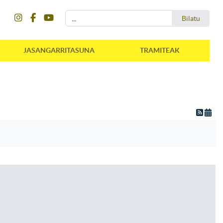
instagram
facebook
youtube
Bilatu
Bilatu
JASANGARRITASUNA
TRAMITEAK