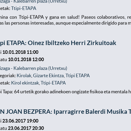
izaga - Kalebarren plaza (Urretxu)
ketak:
Ttipi-ETAPA
ina con Ttipi-ETAPA y gana en salud! Paseos colaborativos, re
as las personas interesadas, aunque especialmente dirigido para 
ipi ETAPA: Oinez Ibiltzeko Herri Zirkuitoak
i
10.01.2018 11:00
katu
10.01.2018 12:00
izaga - Kalebarren plaza (Urretxu)
egoriak:
Kirolak
,
Gizarte Ekintza
,
Ttipi ETAPA
ketak:
Kirol ekintzak
,
Ttipi-ETAPA
pi Tapa: 64 urtetik gorako adinekoen ongizate fisikoa eta mentala h
N JOAN BEZPERA: Iparragirre Balerdi Musika Tai
i
23.06.2017 19:00
katu
23.06.2017 20:30