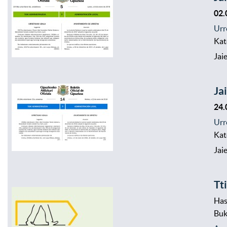
02.
Urr
Kat
Jai
Ja
24.
Urr
Kat
Jai
Tt
Has
Bu