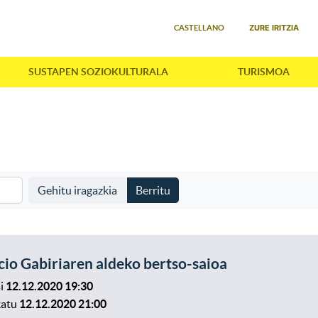
Select your language
ZURE IRITZIA
CASTELLANO
SUSTAPEN SOZIOKULTURALA
TURISMOA
Gehitu iragazkia
Berritu
cio Gabiriaren aldeko bertso-saioa
i
12.12.2020 19:30
katu
12.12.2020 21:00