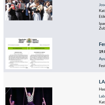
Jos
Kat
Eti
Ipa
Zub
Fe
19.
Ayu
Fes
LA
Has
Lab
Kat