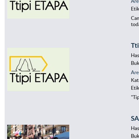
Are
Eti
Cam
tod
Tt
Has
Bu
Are
Kat
Eti
"Ti
SA
Has
Bu