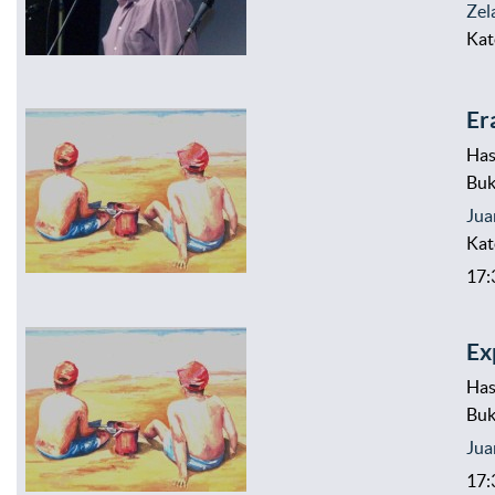
Zel
Kat
Er
Has
Bu
Jua
Kat
17:
Ex
Has
Bu
Jua
17: