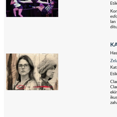
Eti
Kon
esf
lan
dit
KA
Has
Zel
Kat
Eti
Cla
Cla
eki
iku
zah