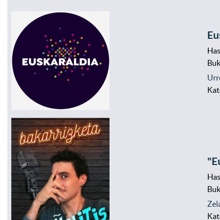
Eu
Has
Bu
Urr
Kat
"E
Has
Bu
Zel
Kat