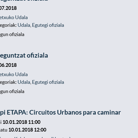
07.2018
etxuko Udala
egoriak:
Udala
,
Egutegi ofiziala
egun ofiziala
ieguntzat ofiziala
06.2018
etxuko Udala
egoriak:
Udala
,
Egutegi ofiziala
egun ofiziala
ipi ETAPA: Circuitos Urbanos para caminar
i
10.01.2018 11:00
katu
10.01.2018 12:00