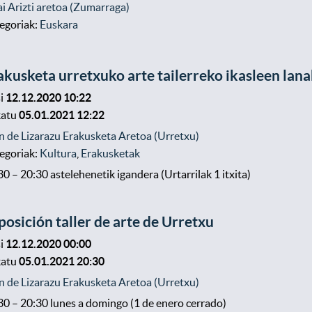
ai Arizti aretoa (Zumarraga)
egoriak:
Euskara
akusketa urretxuko arte tailerreko ikasleen lan
i
12.12.2020 10:22
katu
05.01.2021 12:22
n de Lizarazu Erakusketa Aretoa (Urretxu)
egoriak:
Kultura
,
Erakusketak
30 – 20:30 astelehenetik igandera (Urtarrilak 1 itxita)
posición taller de arte de Urretxu
i
12.12.2020 00:00
katu
05.01.2021 20:30
n de Lizarazu Erakusketa Aretoa (Urretxu)
30 – 20:30 lunes a domingo (1 de enero cerrado)