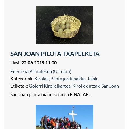
SAN JOAN PILOTA TXAPELKETA
Hasi:
22.06.2019 11:00
Ederrena Pilotalekua (Urretxu)
Kategoriak:
Kirolak
,
Pilota jardunaldia
,
Jaiak
Etiketak:
Goierri Kirol elkartea
,
Kirol ekintzak
,
San Joan
San Joan pilota txapelketaren FINALAK...