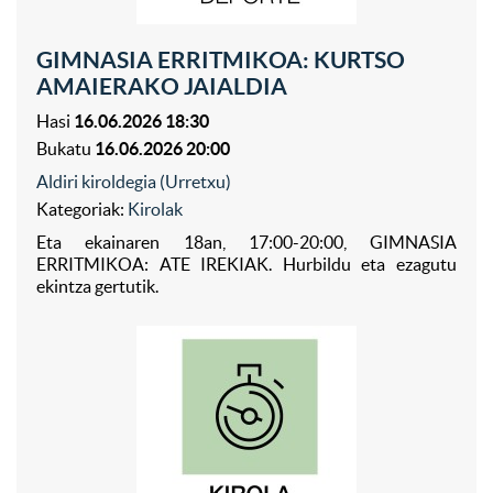
GIMNASIA ERRITMIKOA: KURTSO
AMAIERAKO JAIALDIA
Hasi
16.06.2026 18:30
Bukatu
16.06.2026 20:00
Aldiri kiroldegia (Urretxu)
Kategoriak:
Kirolak
Eta ekainaren 18an, 17:00-20:00, GIMNASIA
ERRITMIKOA: ATE IREKIAK. Hurbildu eta ezagutu
ekintza gertutik.