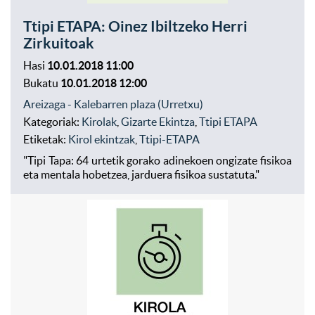
Ttipi ETAPA: Oinez Ibiltzeko Herri
Zirkuitoak
Hasi
10.01.2018 11:00
Bukatu
10.01.2018 12:00
Areizaga - Kalebarren plaza (Urretxu)
Kategoriak:
Kirolak
,
Gizarte Ekintza
,
Ttipi ETAPA
Etiketak:
Kirol ekintzak
,
Ttipi-ETAPA
"Tipi Tapa: 64 urtetik gorako adinekoen ongizate fisikoa
eta mentala hobetzea, jarduera fisikoa sustatuta."