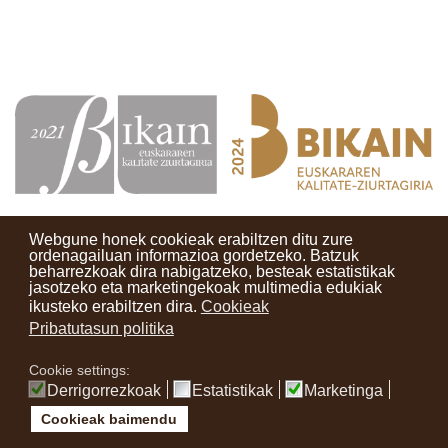
Webgune honek cookieak erabiltzen ditu zure
ordenagailuan informazioa gordetzeko. Batzuk
beharrezkoak dira nabigatzeko, besteak estatistikak
Kontaktuak
Erabilera baldintzak
Lege oharra
Berriak
jasotzeko eta marketingekoak multimedia edukiak
ikusteko erabiltzen dira.
Cookieak
Zure iritzia
Pribatutasun politika
Cookie settings:
instagram
facebook
youtube
Derrigorrezkoak
Estatistikak
Marketinga
Cookieak baimendu