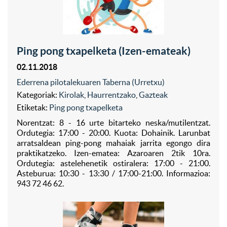
Ping pong txapelketa (Izen-emateak)
02.11.2018
Ederrena pilotalekuaren Taberna (Urretxu)
Kategoriak:
Kirolak
,
Haurrentzako
,
Gazteak
Etiketak:
Ping pong txapelketa
Norentzat: 8 - 16 urte bitarteko neska/mutilentzat.
Ordutegia: 17:00 - 20:00. Kuota: Dohainik. Larunbat
arratsaldean ping-pong mahaiak jarrita egongo dira
praktikatzeko. Izen-ematea: Azaroaren 2tik 10ra.
Ordutegia: astelehenetik ostiralera: 17:00 - 21:00.
Asteburua: 10:30 - 13:30 / 17:00-21:00. Informazioa:
943 72 46 62.