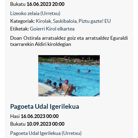
Bukatu
16.06.2023 20:00
Lizeoko zelaia (Urretxu)
Kategoriak:
Kirolak
,
Saskibaloia
,
Piztu gazte! EU
Etiketak:
Goierri Kirol elkartea
Doan Ostirala arratsaldez goiz eta arratsaldez Eguraldi
txarrarekin Aldiri kiroldegian
Pagoeta Udal Igerilekua
Hasi
16.06.2023 00:00
Bukatu
10.09.2023 00:00
Pagoeta Udal Igerilekua (Urretxu)