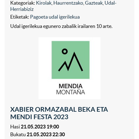
Kategoriak:
Kirolak
,
Haurrentzako
,
Gazteak
,
Udal-
Herriabiziz
Etiketak:
Pagoeta udal igerilekua
Udal igerilekua egunero zabalik irailaren 10 arte.
XABIER ORMAZABAL BEKA ETA
MENDI FESTA 2023
Hasi
21.05.2023 19:00
Bukatu
21.05.2023 22:30