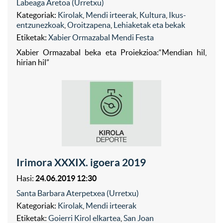
Labeaga Aretoa (Urretxu)
Kategoriak:
Kirolak
,
Mendi irteerak
,
Kultura
,
Ikus-
entzunezkoak
,
Oroitzapena
,
Lehiaketak eta bekak
Etiketak:
Xabier Ormazabal Mendi Festa
Xabier Ormazabal beka eta Proiekzioa:“Mendian hil,
hirian hil”
Irimora XXXIX. igoera 2019
Hasi:
24.06.2019 12:30
Santa Barbara Aterpetxea (Urretxu)
Kategoriak:
Kirolak
,
Mendi irteerak
Etiketak:
Goierri Kirol elkartea
,
San Joan