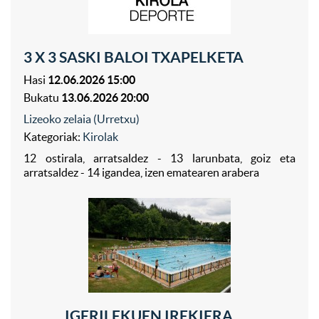
3 X 3 SASKI BALOI TXAPELKETA
Hasi
12.06.2026 15:00
Bukatu
13.06.2026 20:00
Lizeoko zelaia (Urretxu)
Kategoriak:
Kirolak
12 ostirala, arratsaldez - 13 larunbata, goiz eta
arratsaldez - 14 igandea, izen ematearen arabera
IGERILEKUEN IREKIERA