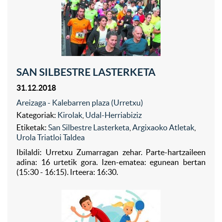
SAN SILBESTRE LASTERKETA
31.12.2018
Areizaga - Kalebarren plaza (Urretxu)
Kategoriak:
Kirolak
,
Udal-Herriabiziz
Etiketak:
San Silbestre Lasterketa
,
Argixaoko Atletak
,
Urola Triatloi Taldea
Ibilaldi: Urretxu Zumarragan zehar. Parte-hartzaileen
adina: 16 urtetik gora. Izen-ematea: egunean bertan
(15:30 - 16:15). Irteera: 16:30.