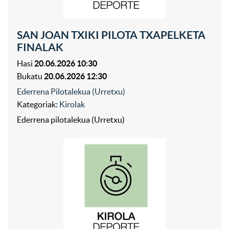
SAN JOAN TXIKI PILOTA TXAPELKETA
FINALAK
Hasi
20.06.2026 10:30
Bukatu
20.06.2026 12:30
Ederrena Pilotalekua (Urretxu)
Kategoriak:
Kirolak
Ederrena pilotalekua (Urretxu)