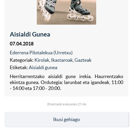
Aisialdi Gunea
07.04.2018
Ederrena Pilotalekua (Urretxu)
Kategoriak:
Kirolak
,
Ikastaroak
,
Gazteak
Etiketak:
Aisialdi gunea
Herritarrentzako aisialdi gune irekia. Haurrentzako
ekintza gunea. Ordutegia: larunbat eta igandeak, 11:00
- 14:00 eta 17:00 - 20:00.
20
ekitaldi erakusten 27-tik
Ikusi gehiago