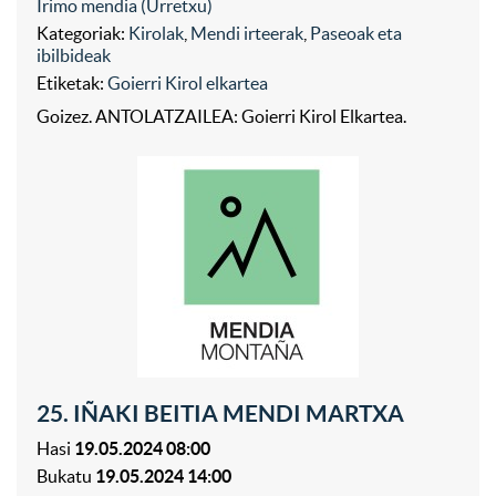
Irimo mendia (Urretxu)
Kategoriak:
Kirolak
,
Mendi irteerak
,
Paseoak eta
ibilbideak
Etiketak:
Goierri Kirol elkartea
Goizez. ANTOLATZAILEA: Goierri Kirol Elkartea.
25. IÑAKI BEITIA MENDI MARTXA
Hasi
19.05.2024 08:00
Bukatu
19.05.2024 14:00