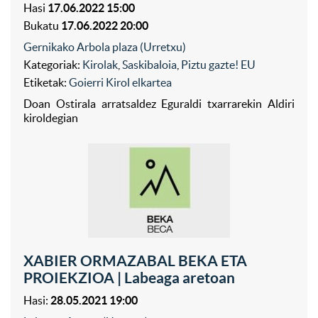
Hasi
17.06.2022 15:00
Bukatu
17.06.2022 20:00
Gernikako Arbola plaza (Urretxu)
Kategoriak:
Kirolak
,
Saskibaloia
,
Piztu gazte! EU
Etiketak:
Goierri Kirol elkartea
Doan Ostirala arratsaldez Eguraldi txarrarekin Aldiri
kiroldegian
XABIER ORMAZABAL BEKA ETA
PROIEKZIOA | Labeaga aretoan
Hasi:
28.05.2021 19:00