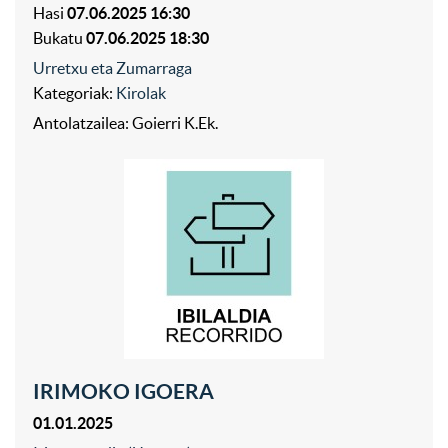
Hasi
07.06.2025 16:30
Bukatu
07.06.2025 18:30
Urretxu eta Zumarraga
Kategoriak:
Kirolak
Antolatzailea: Goierri K.Ek.
IRIMOKO IGOERA
01.01.2025