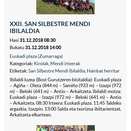
XXII. SAN SILBESTRE MENDI
IBILALDIA
Hasi
31.12.2018 08:30
Bukatu
31.12.2018 14:00
Euskadi plaza (Zumarraga)
Kategoriak:
Kirolak
,
Mendi irteerak
Etiketak:
San Silbestre Mendi Ibilaldia
,
Hainbat herritar
Ibilaldi luzea (Bost Gurutzeren bisitaldia): Euskadi plaza
– Agiña – Oleta (844 m) – Samiño (933 m) – Izazpi (972
m) – Beloki (641 m) – Antio – Arkaitzeta. Ibilaldi motza:
Euskadi plaza – Izazpi (972 m) – Beloki (641 m) – Antio
– Arkaitzeta. 08:30 Irteera: Euskadi plaza. 11:45 Taldeko
argazkia, Izazpin. 13:00 Salda eta txorizoa ibiltarientzat,
Arkaitzeta elkartean.