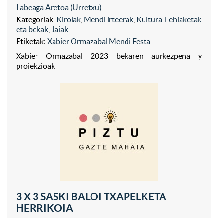
Labeaga Aretoa (Urretxu)
Kategoriak:
Kirolak
,
Mendi irteerak
,
Kultura
,
Lehiaketak
eta bekak
,
Jaiak
Etiketak:
Xabier Ormazabal Mendi Festa
Xabier Ormazabal 2023 bekaren aurkezpena y
proiekzioak
3 X 3 SASKI BALOI TXAPELKETA
HERRIKOIA