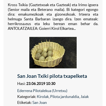
Kross Txikia (Gaztetxoak eta Gazteak) eta Irimo igoera
(Senior maila eta Beterano maila). Bi kategori egongo
dira: emakumezkoak eta gizonezkoak. Irteera eta
helmuga Santa Barbaran izango dira. Izen emateak:
herrikrosa.eus eta leku berean eman behar da.
ANTOLATZAILEA: Goierri Kirol Elkartea...
San Joan Txiki pilota txapelketa
Hasi:
23.06.2019 10:30
Ederrena Pilotalekua (Urretxu)
Kategoriak:
Kirolak
,
Pilota jardunaldia
,
Jaiak
Etiketak:
San Joan