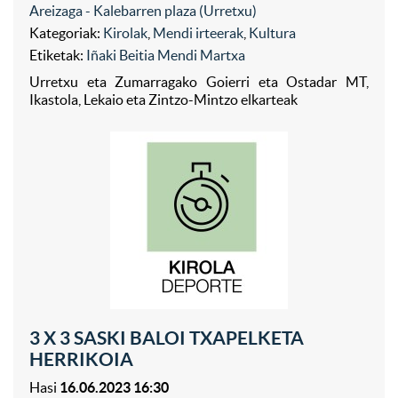
Areizaga - Kalebarren plaza (Urretxu)
Kategoriak:
Kirolak
,
Mendi irteerak
,
Kultura
Etiketak:
Iñaki Beitia Mendi Martxa
Urretxu eta Zumarragako Goierri eta Ostadar MT,
Ikastola, Lekaio eta Zintzo-Mintzo elkarteak
3 X 3 SASKI BALOI TXAPELKETA
HERRIKOIA
Hasi
16.06.2023 16:30