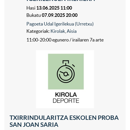
Hasi
13.06.2025 11:00
Bukatu
07.09.2025 20:00
Pagoeta Udal Igerilekua (Urretxu)
Kategoriak:
Kirolak
,
Aisia
11:00-20:00 egunero / irailaren 7a arte
TXIRRINDULARITZA ESKOLEN PROBA
SAN JOAN SARIA