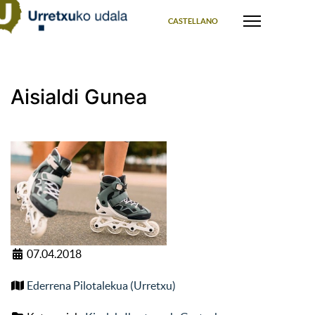
Select your language
CASTELLANO
Aisialdi Gunea
07.04.2018
Ederrena Pilotalekua (Urretxu)