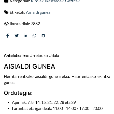
Kategoriak:
Kirolak
,
Ikastaroak
,
Gazteak
Etiketak:
Aisialdi gunea
Ikustaldiak: 7882
Antolatzailea
: Urretxuko Udala
AISIALDI GUNEA
Herritarrentzako aisialdi gune irekia. Haurrentzako ekintza
gunea.
Ordutegia:
Apirilak: 7, 8, 14, 15, 21, 22, 28 eta 29
Larunbat eta igandeak: 11:00 - 14:00 / 17:00 - 20:00