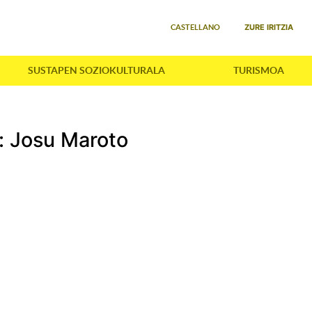
Select your language
ZURE IRITZIA
CASTELLANO
SUSTAPEN SOZIOKULTURALA
TURISMOA
a: Josu Maroto