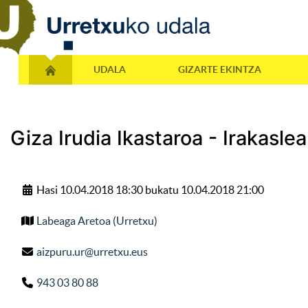
UDALA
GIZARTE EKINTZA
Giza Irudia Ikastaroa - Irakasle
Hasi 10.04.2018 18:30 bukatu 10.04.2018 21:00
Labeaga Aretoa (Urretxu)
aizpuru.ur@urretxu.eus
943 03 80 88