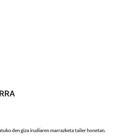
ERRA
tuko den giza irudiaren marrazketa tailer honetan.