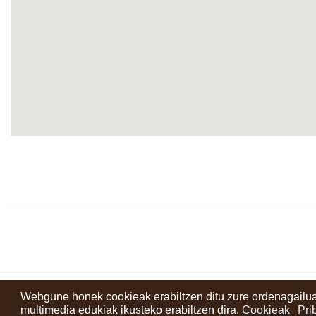
Webgune honek cookieak erabiltzen ditu zure ordenagailua
Kontaktuak
Erabilera baldintzak
Lege oharra
Berriak
Zure i
multimedia edukiak ikusteko erabiltzen dira.
Cookieak
Pri