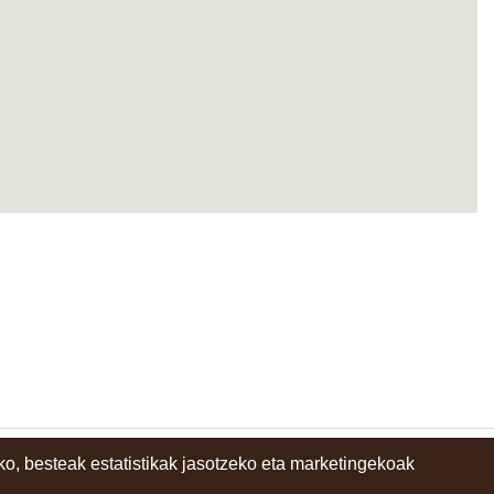
o, besteak estatistikak jasotzeko eta marketingekoak
instagram
facebook
youtube