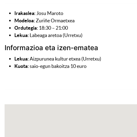
Irakaslea
: Josu Maroto
Modeloa
: Zuriñe Ormaetxea
Ordutegia
: 18:30 – 21:00
Lekua
: Labeaga aretoa (Urretxu)
Informazioa eta izen-ematea
Lekua
: Aizpurunea kultur etxea (Urretxu)
Kuota
: saio-egun bakoitza 10 euro