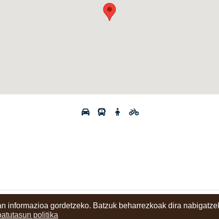
n informazioa gordetzeko. Batzuk beharrezkoak dira nabigatzek
ritzia
batutasun politika