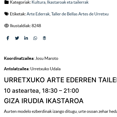
Kategoriak:
Kultura
,
Ikastaroak eta tailerrak
Etiketak:
Arte Ederrak
,
Taller de Bellas Artes de Urretxu
Ikustaldiak: 8248
Koordinatzailea
: Josu Maroto
Antolatzailea
: Urretxuko Udala
URRETXUKO ARTE EDERREN TAIL
10 asteartea, 18:30 – 21:00
GIZA IRUDIA IKASTAROA
Aurten modelo ezberdinak izango ditugu, urte osoan zehar heda