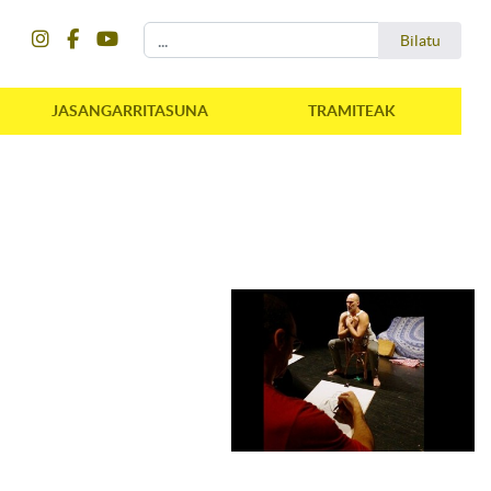
instagram
facebook
youtube
Bilatu
Bilatu
JASANGARRITASUNA
TRAMITEAK