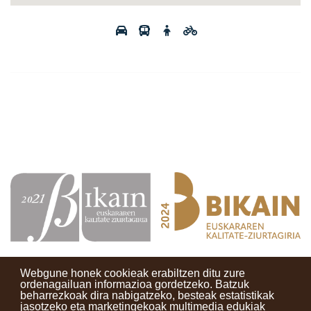
Webgune honek cookieak erabiltzen ditu zure
ordenagailuan informazioa gordetzeko. Batzuk
beharrezkoak dira nabigatzeko, besteak estatistikak
Kontaktuak
Erabilera baldintzak
Lege oharra
Berriak
jasotzeko eta marketingekoak multimedia edukiak