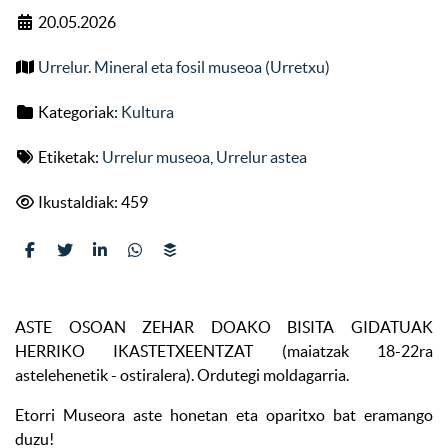
20.05.2026
Urrelur. Mineral eta fosil museoa (Urretxu)
Kategoriak:
Kultura
Etiketak:
Urrelur museoa
,
Urrelur astea
Ikustaldiak: 459
ASTE OSOAN ZEHAR DOAKO BISITA GIDATUAK
HERRIKO IKASTETXEENTZAT (maiatzak 18-22ra
astelehenetik - ostiralera). Ordutegi moldagarria.
Etorri Museora aste honetan eta oparitxo bat eramango
duzu!