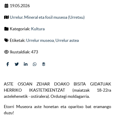
19.05.2026
Urrelur. Mineral eta fosil museoa (Urretxu)
Kategoriak:
Kultura
Etiketak:
Urrelur museoa
,
Urrelur astea
Ikustaldiak: 473
ASTE OSOAN ZEHAR DOAKO BISITA GIDATUAK
HERRIKO IKASTETXEENTZAT (maiatzak 18-22ra
astelehenetik - ostiralera). Ordutegi moldagarria.
Etorri Museora aste honetan eta oparitxo bat eramango
duzu!