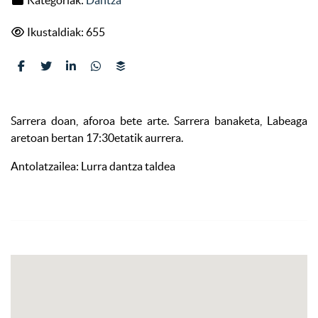
Ikustaldiak: 655
Sarrera doan, aforoa bete arte. Sarrera banaketa, Labeaga
aretoan bertan 17:30etatik aurrera.
Antolatzailea: Lurra dantza taldea