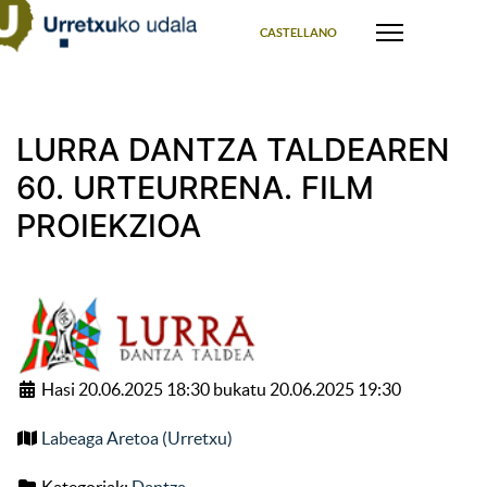
Select your language
CASTELLANO
LURRA DANTZA TALDEAREN
60. URTEURRENA. FILM
PROIEKZIOA
Hasi 20.06.2025 18:30 bukatu 20.06.2025 19:30
Labeaga Aretoa (Urretxu)
Kategoriak:
Dantza