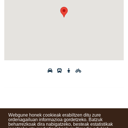
Webgune honek cookieak erabiltzen ditu zure
ordenagailuan informazioa gordetzeko. Batzuk
beharrezkoak dira nabigatzeko, besteak estatistikak
Kontaktuak
Erabilera baldintzak
Lege oharra
Berriak