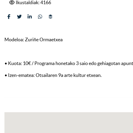
Ikustaldiak: 4166
Modeloa: Zuriñe Ormaetxea
• Kuota: 10€ / Programa honetako 3 saio edo gehiagotan apunt
• Izen-ematea: Otsailaren 9a arte kultur etxean.