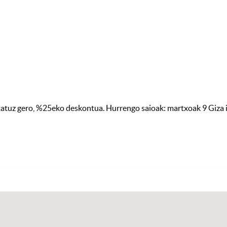
atuz gero, %25eko deskontua. Hurrengo saioak: martxoak 9 Giza i