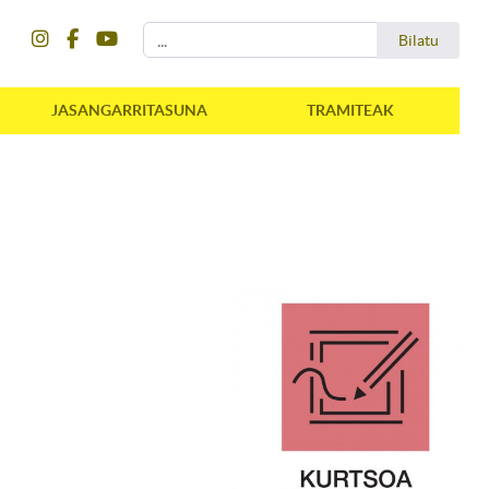
instagram
facebook
youtube
Bilatu
Bilatu
JASANGARRITASUNA
TRAMITEAK