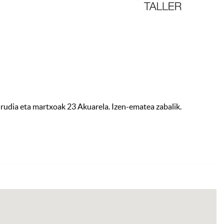
Bi
rudia eta martxoak 23 Akuarela. Izen-ematea zabalik.