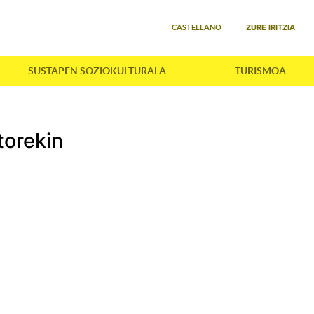
Select your language
ZURE IRITZIA
CASTELLANO
SUSTAPEN SOZIOKULTURALA
TURISMOA
torekin