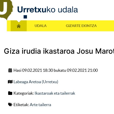
UDALA
GIZARTE EKINTZA
Giza irudia ikastaroa Josu Maro
Hasi 09.02.2021 18:30 bukatu 09.02.2021 21:00
Labeaga Aretoa (Urretxu)
Kategoriak:
Ikastaroak eta tailerrak
Etiketak:
Arte tailerra