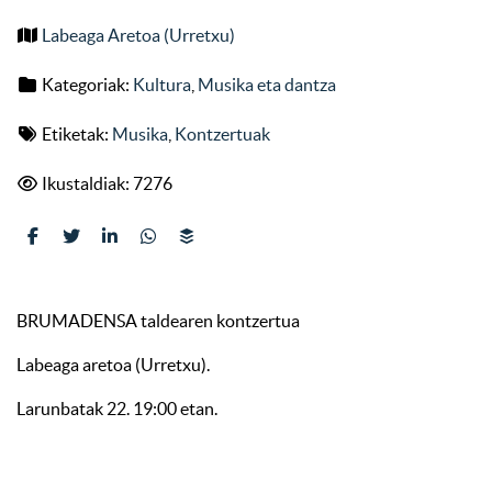
Labeaga Aretoa (Urretxu)
Kategoriak:
Kultura
,
Musika eta dantza
Etiketak:
Musika
,
Kontzertuak
Ikustaldiak: 7276
BRUMADENSA taldearen kontzertua
Labeaga aretoa (Urretxu).
Larunbatak 22. 19:00 etan.