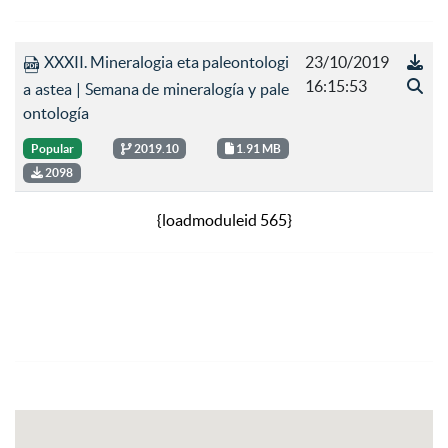
XXXII. Mineralogia eta paleontologi
23/10/2019
16:15:53
a astea | Semana de mineralogía y pale
ontología
Popular
2019.10
1.91 MB
2098
{loadmoduleid 565}