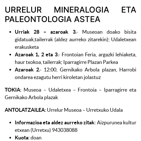
URRELUR MINERALOGIA ETA
PALEONTOLOGIA ASTEA
Urriak 28 – azaroak 3
.- Museoan doako bisita
gidatuak,tailerrak (aldez aurreko zitarekin); Udaletxean
erakusketa
Azaroak 1, 2 eta 3
.- Frontoian Feria, argazki lehiaketa,
haur txokoa, tailerrak; Iparragirre Plazan Parkea
Azaroak 2
.- 12:00, Gernikako Arbola plazan, Harrobi
ondarea ezagutu herri kiroletan jolastuz
TOKIA
: Museoa – Udaletxea – Frontoia – Iparragirre eta
Gernikako Arbola plazak
ANTOLATZAILEA
: Urrelur Museoa – Urretxuko Udala
Informazioa eta aldez aurreko zitak
: Aizpurunea kultur
etxean (Urretxu) 943038088
Kuota
: doan