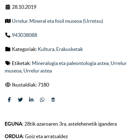
28.10.2019
Urrelur. Mineral eta fosil museoa (Urretxu)
943038088
Kategoriak:
Kultura
,
Erakusketak
Etiketak:
Mineralogia eta paleontologia astea
,
Urrelur
museoa
,
Urrelur astea
Ikustaldiak: 7180
EGUNA
: 28tik azaroaren 3ra, astelehenetik igandera
ORDUA
: Goiz eta arratsaldez