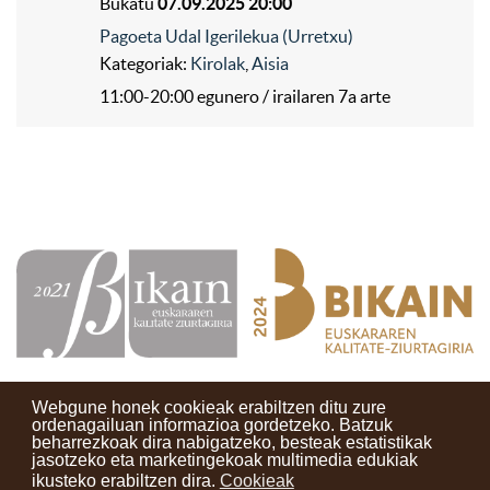
Bukatu
07.09.2025 20:00
Pagoeta Udal Igerilekua (Urretxu)
Kategoriak:
Kirolak
,
Aisia
11:00-20:00 egunero / irailaren 7a arte
Webgune honek cookieak erabiltzen ditu zure
ordenagailuan informazioa gordetzeko. Batzuk
beharrezkoak dira nabigatzeko, besteak estatistikak
Kontaktuak
Erabilera baldintzak
Lege oharra
Berriak
jasotzeko eta marketingekoak multimedia edukiak
ikusteko erabiltzen dira.
Cookieak