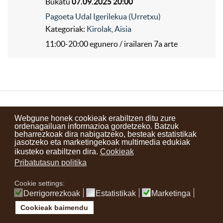
Bukatu
07.09.2025 20:00
Pagoeta Udal Igerilekua (Urretxu)
Kategoriak:
Kirolak
,
Aisia
11:00-20:00 egunero / irailaren 7a arte
Kontaktuak
Erabilera baldintzak
Lege oharra
Berriak
Webgune honek cookieak erabiltzen ditu zure
ordenagailuan informazioa gordetzeko. Batzuk
Zure iritzia
beharrezkoak dira nabigatzeko, besteak estatistikak
jasotzeko eta marketingekoak multimedia edukiak
ikusteko erabiltzen dira.
Cookieak
instagram
facebook
youtube
Pribatutasun politika
Cookie settings:
Derrigorrezkoak
Estatistikak
Marketinga
Cookieak baimendu