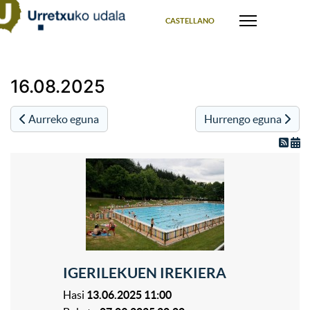
Select your language
CASTELLANO
16.08.2025
Aurreko eguna
Hurrengo eguna
IGERILEKUEN IREKIERA
Hasi
13.06.2025 11:00