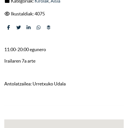
Kategoriak:
Kirolak
,
Aisia
Ikustaldiak: 4075
11:00-20:00 egunero
Irailaren 7a arte
Antolatzailea: Urretxuko Udala