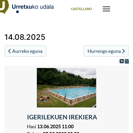
Select your language
CASTELLANO
14.08.2025
Aurreko eguna
Hurrengo eguna
IGERILEKUEN IREKIERA
Hasi
13.06.2025 11:00