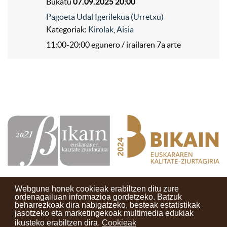
Bukatu
07.09.2025 20:00
Pagoeta Udal Igerilekua (Urretxu)
Kategoriak:
Kirolak
,
Aisia
11:00-20:00 egunero / irailaren 7a arte
Webgune honek cookieak erabiltzen ditu zure
ordenagailuan informazioa gordetzeko. Batzuk
beharrezkoak dira nabigatzeko, besteak estatistikak
Kontaktuak
Erabilera baldintzak
Lege oharra
Berriak
jasotzeko eta marketingekoak multimedia edukiak
ikusteko erabiltzen dira.
Cookieak