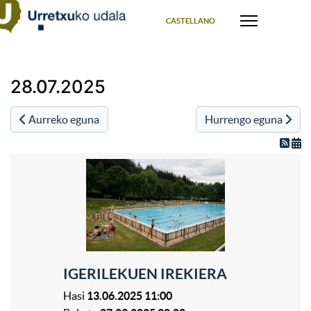
Select your language
CASTELLANO
28.07.2025
Aurreko eguna
Hurrengo eguna
IGERILEKUEN IREKIERA
Hasi
13.06.2025 11:00