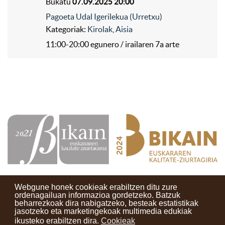
Bukatu
07.09.2025 20:00
Pagoeta Udal Igerilekua (Urretxu)
Kategoriak:
Kirolak
,
Aisia
11:00-20:00 egunero / irailaren 7a arte
Webgune honek cookieak erabiltzen ditu zure
ordenagailuan informazioa gordetzeko. Batzuk
beharrezkoak dira nabigatzeko, besteak estatistikak
Kontaktuak
Erabilera baldintzak
Lege oharra
Berriak
jasotzeko eta marketingekoak multimedia edukiak
ikusteko erabiltzen dira.
Cookieak