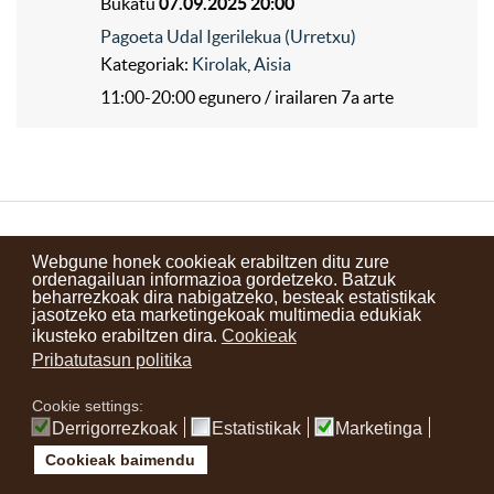
Bukatu
07.09.2025 20:00
Pagoeta Udal Igerilekua (Urretxu)
Kategoriak:
Kirolak
,
Aisia
11:00-20:00 egunero / irailaren 7a arte
Kontaktuak
Erabilera baldintzak
Lege oharra
Berriak
Webgune honek cookieak erabiltzen ditu zure
ordenagailuan informazioa gordetzeko. Batzuk
Zure iritzia
beharrezkoak dira nabigatzeko, besteak estatistikak
jasotzeko eta marketingekoak multimedia edukiak
ikusteko erabiltzen dira.
Cookieak
instagram
facebook
youtube
Pribatutasun politika
Cookie settings:
Derrigorrezkoak
Estatistikak
Marketinga
Cookieak baimendu