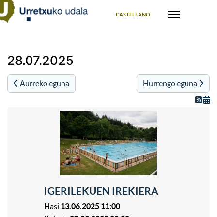
Select your language
CASTELLANO
28.07.2025
Aurreko eguna
Hurrengo eguna
IGERILEKUEN IREKIERA
Hasi
13.06.2025 11:00