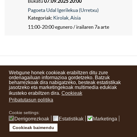
Bukatu
07.09.2025 20:00
Pagoeta Udal Igerilekua (Urretxu)
Kategoriak:
Kirolak
,
Aisia
11:00-20:00 egunero / irailaren 7a arte
Kontaktuak
Erabilera baldintzak
Lege oharra
Berriak
Webgune honek cookieak erabiltzen ditu zure
ordenagailuan informazioa gordetzeko. Batzuk
Zure iritzia
beharrezkoak dira nabigatzeko, besteak estatistikak
jasotzeko eta marketingekoak multimedia edukiak
ikusteko erabiltzen dira.
Cookieak
instagram
facebook
youtube
Pribatutasun politika
Cookie settings:
Derrigorrezkoak
Estatistikak
Marketinga
Cookieak baimendu