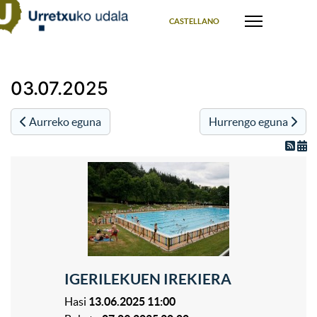
Select your language
CASTELLANO
03.07.2025
Aurreko eguna
Hurrengo eguna
IGERILEKUEN IREKIERA
Hasi
13.06.2025 11:00