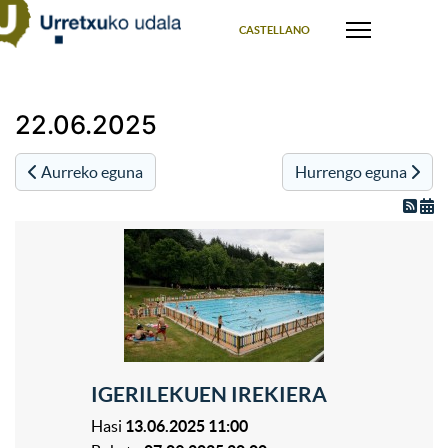
Select your language
CASTELLANO
22.06.2025
Aurreko eguna
Hurrengo eguna
IGERILEKUEN IREKIERA
Hasi
13.06.2025 11:00