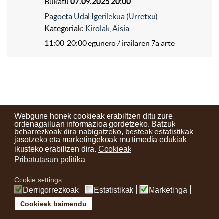
Bukatu
07.09.2025 20:00
Pagoeta Udal Igerilekua (Urretxu)
Kategoriak:
Kirolak
,
Aisia
11:00-20:00 egunero / irailaren 7a arte
Kontaktuak
Erabilera baldintzak
Lege oharra
Berriak
Webgune honek cookieak erabiltzen ditu zure
ordenagailuan informazioa gordetzeko. Batzuk
Zure iritzia
beharrezkoak dira nabigatzeko, besteak estatistikak
jasotzeko eta marketingekoak multimedia edukiak
ikusteko erabiltzen dira.
Cookieak
instagram
facebook
youtube
Pribatutasun politika
Cookie settings:
Derrigorrezkoak
Estatistikak
Marketinga
Cookieak baimendu