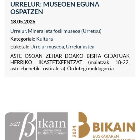
URRELUR: MUSEOEN EGUNA
OSPATZEN
18.05.2026
Urrelur. Mineral eta fosil museoa (Urretxu)
Kategoriak:
Kultura
Etiketak:
Urrelur museoa
,
Urrelur astea
ASTE OSOAN ZEHAR DOAKO BISITA GIDATUAK
HERRIKO IKASTETXEENTZAT (maiatzak 18-22;
astelehenetik - ostiralera). Ordutegi moldagarria.