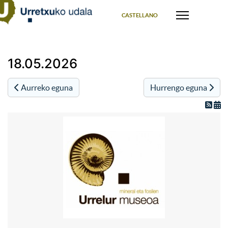
Select your language
CASTELLANO
18.05.2026
Aurreko eguna
Hurrengo eguna