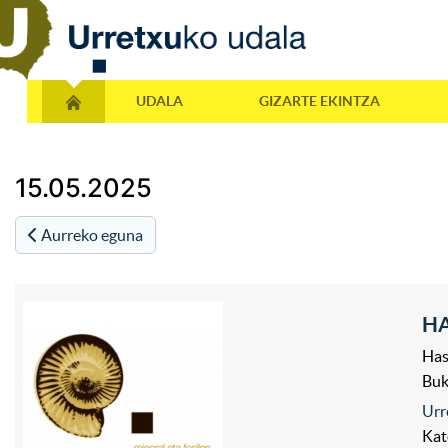
UDALA
GIZARTE EKINTZA
15.05.2025
Aurreko eguna
HA
Has
Bu
Urr
Kat