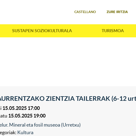
Select your language
ZURE IRITZIA
CASTELLANO
SUSTAPEN SOZIOKULTURALA
TURISMOA
URRENTZAKO ZIENTZIA TAILERRAK (6-12 urt
i
15.05.2025 17:00
katu
15.05.2025 19:00
elur. Mineral eta fosil museoa (Urretxu)
egoriak:
Kultura