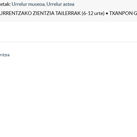
ketak:
Urrelur museoa
,
Urrelur astea
URRENTZAKO ZIENTZIA TAILERRAK (6-12 urte) • TXANPON G
ritzia