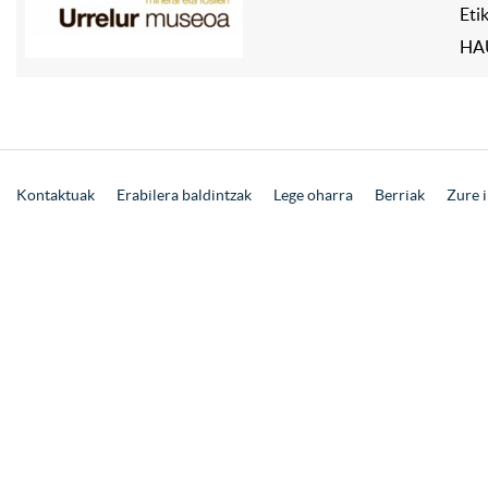
Eti
HA
Kontaktuak
Erabilera baldintzak
Lege oharra
Berriak
Zure i