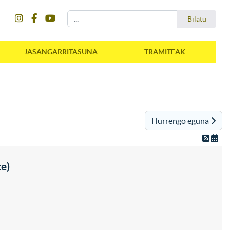
instagram
facebook
youtube
Bilatu
Bilatu
JASANGARRITASUNA
TRAMITEAK
Hurrengo eguna
e)