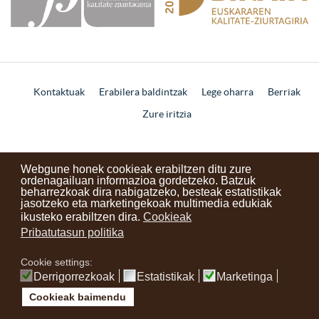
Kontaktuak
Erabilera baldintzak
Lege oharra
Berriak
Zure iritzia
instagram
facebook
youtube
Webgune honek cookieak erabiltzen ditu zure
ordenagailuan informazioa gordetzeko. Batzuk
beharrezkoak dira nabigatzeko, besteak estatistikak
jasotzeko eta marketingekoak multimedia edukiak
ikusteko erabiltzen dira.
Cookieak
Pribatutasun politika
Cookie settings:
Derrigorrezkoak
Estatistikak
Marketinga
Cookieak baimendu