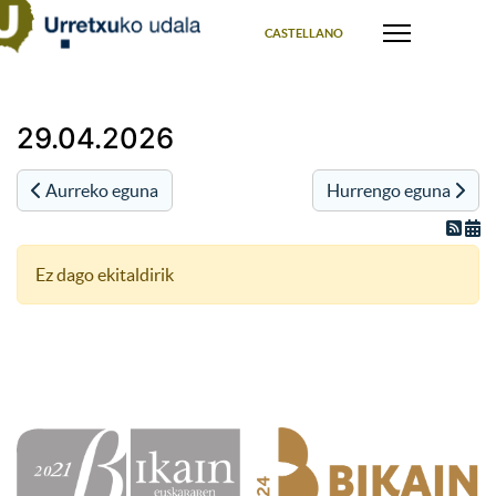
Select your language
CASTELLANO
29.04.2026
Aurreko eguna
Hurrengo eguna
Ez dago ekitaldirik