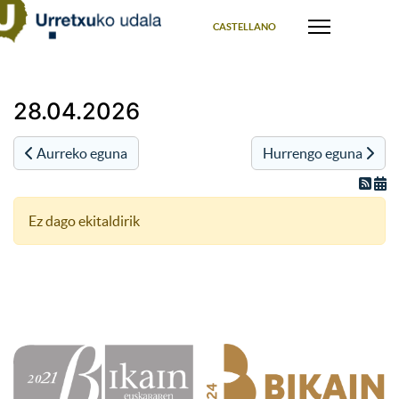
Select your language
CASTELLANO
28.04.2026
Aurreko eguna
Hurrengo eguna
Ez dago ekitaldirik