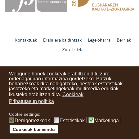
Kontaktuak
Erabilera baldintzak
Lege oharra
Berriak
Zure iritzia
instagram
facebook
youtube
Webgune honek cookieak erabiltzen ditu zure
ordenagailuan informazioa gordetzeko. Batzuk
beharrezkoak dira nabigatzeko, besteak estatistikak
jasotzeko eta marketingekoak multimedia edukiak
ikusteko erabiltzen dira.
Cookieak
Pribatutasun politika
Cookie settings:
Derrigorrezkoak
Estatistikak
Marketinga
Cookieak baimendu