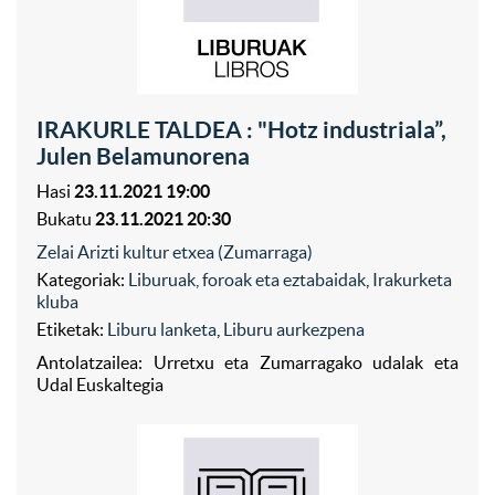
IRAKURLE TALDEA : "Hotz industriala”,
Julen Belamunorena
Hasi
23.11.2021 19:00
Bukatu
23.11.2021 20:30
Zelai Arizti kultur etxea (Zumarraga)
Kategoriak:
Liburuak, foroak eta eztabaidak
,
Irakurketa
kluba
Etiketak:
Liburu lanketa
,
Liburu aurkezpena
Antolatzailea: Urretxu eta Zumarragako udalak eta
Udal Euskaltegia