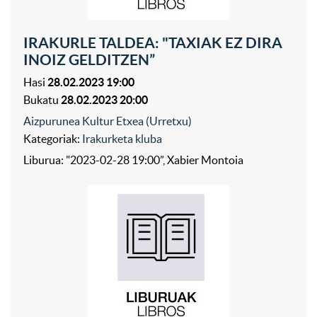
IRAKURLE TALDEA: "TAXIAK EZ DIRA
INOIZ GELDITZEN”
Hasi
28.02.2023 19:00
Bukatu
28.02.2023 20:00
Aizpurunea Kultur Etxea (Urretxu)
Kategoriak:
Irakurketa kluba
Liburua: "2023-02-28 19:00”, Xabier Montoia