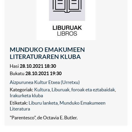
MUNDUKO EMAKUMEEN
LITERATURAREN KLUBA
Hasi
28.10.2021 18:30
Bukatu
28.10.2021 19:30
Aizpurunea Kultur Etxea (Urretxu)
Kategoriak:
Kultura
,
Liburuak, foroak eta eztabaidak
,
Irakurketa kluba
Etiketak:
Liburu lanketa
,
Munduko Emakumeen
Literatura
"Parentesco", de Octavia E. Butler.