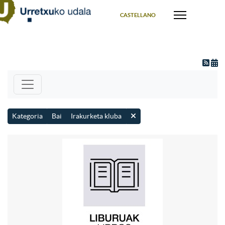
Select your language
CASTELLANO
Kategoria
Bai
Irakurketa kluba