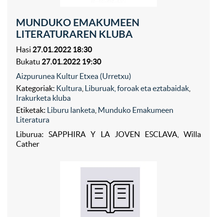
MUNDUKO EMAKUMEEN
LITERATURAREN KLUBA
Hasi
27.01.2022 18:30
Bukatu
27.01.2022 19:30
Aizpurunea Kultur Etxea (Urretxu)
Kategoriak:
Kultura
,
Liburuak, foroak eta eztabaidak
,
Irakurketa kluba
Etiketak:
Liburu lanketa
,
Munduko Emakumeen
Literatura
Liburua: SAPPHIRA Y LA JOVEN ESCLAVA, Willa
Cather