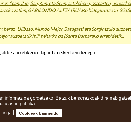
aren 1ean, 2an, 3an, 4an, eta 5ean, astelehena, asteartea, asteazke
 tarteko zatian, GABILONDO ALTZAIRUAKo bidegurutzean. 2015ek
n; beraz, Lilibaso, Mundo Mejor, Basagasti eta Sorgintzulo auzoet
jor auzoetatik ibili beharko da (Santa Barbarako errepidetik).
 aldez aurretik zuen laguntza eskertzen dizuegu.
n informazioa gordetzeko. Batzuk beharrezkoak dira nabigatzek
batutasun politika
etinga
Cookieak baimendu
ritzia