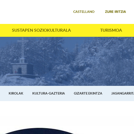
Select your language
ZURE IRITZIA
CASTELLANO
SUSTAPEN SOZIOKULTURALA
TURISMOA
KIROLAK
KULTURA-GAZTERIA
GIZARTE EKINTZA
JASANGARRI