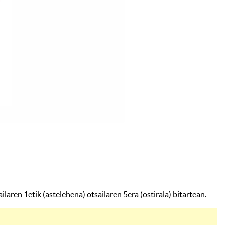
n 1etik (astelehena) otsailaren 5era (ostirala) bitartean.