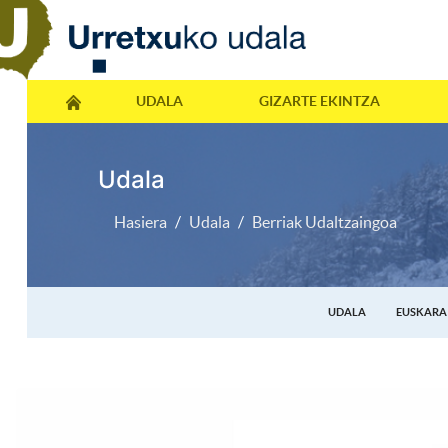
UDALA
GIZARTE EKINTZA
Udala
Hasiera
Udala
Berriak Udaltzaingoa
UDALA
EUSKARA