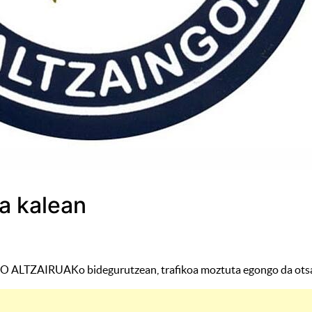
a kalean
 ALTZAIRUAKo bidegurutzean, trafikoa moztuta egongo da otsailare