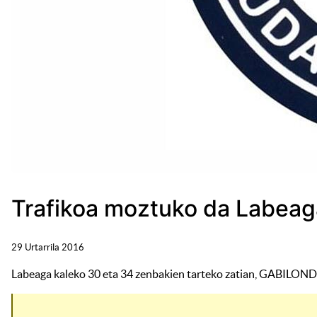
Trafikoa moztuko da Labeag
29 Urtarrila 2016
Labeaga kaleko 30 eta 34 zenbakien tarteko zatian, GABILONDO