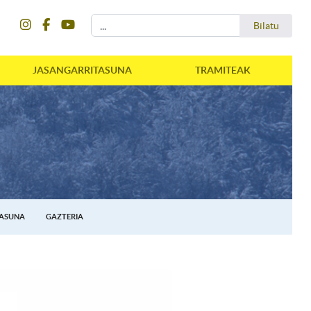
instagram
facebook
youtube
Bilatu
Bilatu
JASANGARRITASUNA
TRAMITEAK
TASUNA
GAZTERIA