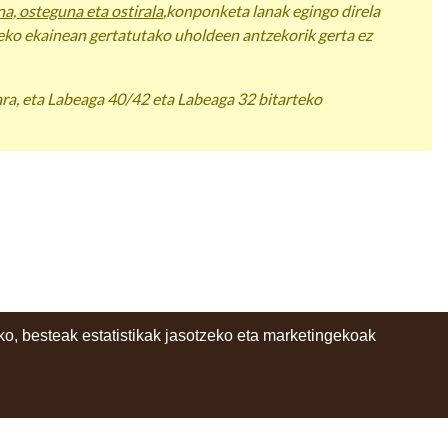
na, osteguna eta ostirala
,konponketa lanak egingo direla
o ekainean gertatutako uholdeen antzekorik gerta ez
ara, eta Labeaga 40/42 eta Labeaga 32 bitarteko
o, besteak estatistikak jasotzeko eta marketingekoak
instagram
facebook
youtube