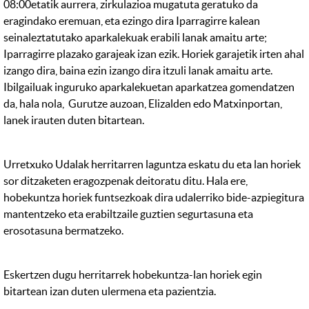
08:00etatik aurrera, zirkulazioa mugatuta geratuko da
eragindako eremuan, eta ezingo dira Iparragirre kalean
seinaleztatutako aparkalekuak erabili lanak amaitu arte;
Iparragirre plazako garajeak izan ezik. Horiek garajetik irten ahal
izango dira, baina ezin izango dira itzuli lanak amaitu arte.
Ibilgailuak inguruko aparkalekuetan aparkatzea gomendatzen
da, hala nola, Gurutze auzoan, Elizalden edo Matxinportan,
lanek irauten duten bitartean.
Urretxuko Udalak herritarren laguntza eskatu du eta lan horiek
sor ditzaketen eragozpenak deitoratu ditu. Hala ere,
hobekuntza horiek funtsezkoak dira udalerriko bide-azpiegitura
mantentzeko eta erabiltzaile guztien segurtasuna eta
erosotasuna bermatzeko.
Eskertzen dugu herritarrek hobekuntza-lan horiek egin
bitartean izan duten ulermena eta pazientzia.