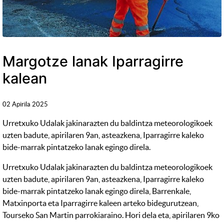
Margotze lanak Iparragirre
kalean
02 Apirila 2025
Urretxuko Udalak jakinarazten du baldintza meteorologikoek
uzten badute, apirilaren 9an, asteazkena, Iparragirre kaleko
bide-marrak pintatzeko lanak egingo direla.
Urretxuko Udalak jakinarazten du baldintza meteorologikoek
uzten badute, apirilaren 9an, asteazkena, Iparragirre kaleko
bide-marrak pintatzeko lanak egingo direla, Barrenkale,
Matxinporta eta Iparragirre kaleen arteko bidegurutzean,
Tourseko San Martin parrokiaraino. Hori dela eta, apirilaren 9ko