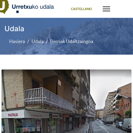
Select your language
CASTELLANO
Udala
Hasiera
Udala
Berriak Udaltzaingoa