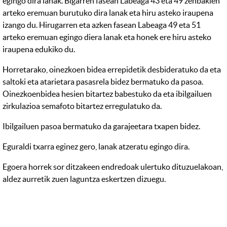
egingo dira lanak. Bigarren fasean Labeaga 43 eta 49 zenbakien
arteko eremuan burutuko dira lanak eta hiru asteko iraupena
izango du. Hirugarren eta azken fasean Labeaga 49 eta 51
arteko eremuan egingo diera lanak eta honek ere hiru asteko
iraupena edukiko du.
Horretarako, oinezkoen bidea errepidetik desbideratuko da eta
saltoki eta atarietara pasasrela bidez bermatuko da pasoa.
Oinezkoenbidea hesien bitartez babestuko da eta ibilgailuen
zirkulazioa semafoto bitartez erregulatuko da.
Ibilgailuen pasoa bermatuko da garajeetara txapen bidez.
Eguraldi txarra eginez gero, lanak atzeratu egingo dira.
Egoera horrek sor ditzakeen endredoak ulertuko dituzuelakoan,
aldez aurretik zuen laguntza eskertzen dizuegu.