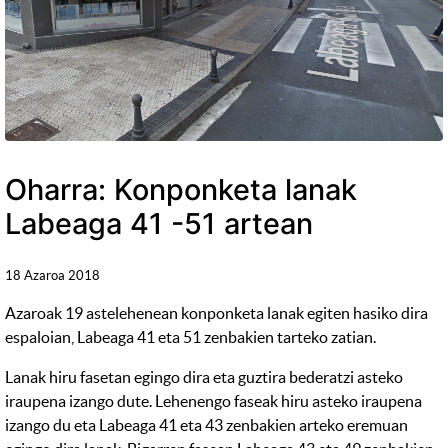
Oharra: Konponketa lanak
Labeaga 41 -51 artean
18 Azaroa 2018
Azaroak 19 astelehenean konponketa lanak egiten hasiko dira
espaloian, Labeaga 41 eta 51 zenbakien tarteko zatian.
Lanak hiru fasetan egingo dira eta guztira bederatzi asteko
iraupena izango dute. Lehenengo faseak hiru asteko iraupena
izango du eta Labeaga 41 eta 43 zenbakien arteko eremuan