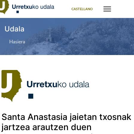
Select your language
CASTELLANO
Udala
Hasiera
Santa Anastasia jaietan txosnak
jartzea arautzen duen