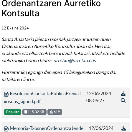
Ordenantzaren Aurretiko
Kontsulta
12 Ekaina 2024
Santa Anastasia jaietan txosnak jartzea arautzen duen
Ordenantzaren Aurretiko Kontsulta abian da.
Herritar,
erakunde eta elkarteek bere iritziak helarazi ditzakete helbide
elektroniko honen bidez:
urretxu@urretxu.eus
Horretarako egongo den epea 15 lanegunekoa izango da:
uztailaren 5arte.
ResolucionConsultaPublicaPreviaT
12/06/2024
08:06:27
xosnas_signed.pdf
Popular
115.32 KB
619
Memoria-TxosnenOrdenantzaJende
12/06/2024