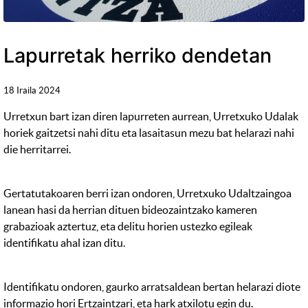
Lapurretak herriko dendetan
18 Iraila 2024
Urretxun bart izan diren lapurreten aurrean, Urretxuko Udalak
horiek gaitzetsi nahi ditu eta lasaitasun mezu bat helarazi nahi
die herritarrei.
Gertatutakoaren berri izan ondoren, Urretxuko Udaltzaingoa
lanean hasi da herrian dituen bideozaintzako kameren
grabazioak aztertuz, eta delitu horien ustezko egileak
identifikatu ahal izan ditu.
Identifikatu ondoren, gaurko arratsaldean bertan helarazi diote
informazio hori Ertzaintzari, eta hark atxilotu egin du.