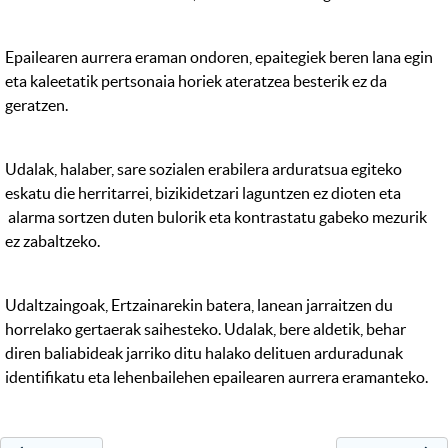
Epailearen aurrera eraman ondoren, epaitegiek beren lana egin
eta kaleetatik pertsonaia horiek ateratzea besterik ez da
geratzen.
Udalak, halaber, sare sozialen erabilera arduratsua egiteko
eskatu die herritarrei, bizikidetzari laguntzen ez dioten eta
alarma sortzen duten bulorik eta kontrastatu gabeko mezurik
ez zabaltzeko.
Udaltzaingoak, Ertzainarekin batera, lanean jarraitzen du
horrelako gertaerak saihesteko. Udalak, bere aldetik, behar
diren baliabideak jarriko ditu halako delituen arduradunak
identifikatu eta lehenbailehen epailearen aurrera eramanteko.