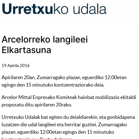
Arcelorreko langileei
Elkartasuna
19 Apirila 2016
Apirilaren 20an, Zumarragako plazan, eguerdiko 12:00etan
egingo den 15 minutuko kontzentraziorako deia.
Arcelor Mittal Enpresako Komiteak hainbat mobilizazio ekitaldi
proposatu ditu apirilaren 20rako.
Urretxuko Udalak bat egiten du deialdiarekin, eta gonbidapena
luzatzen die udal langileei eta herritar guztiei, Zumarragako
plazan, eguerdiko 12:00etan egingo den 15 minutuko