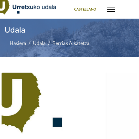
Select your language
CASTELLANO
Udala
Hasiera
Udala
Berriak Alkatetza