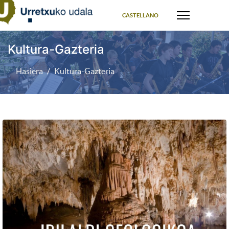
Select your language
CASTELLANO
Kultura-Gazteria
Hasiera
Kultura-Gazteria