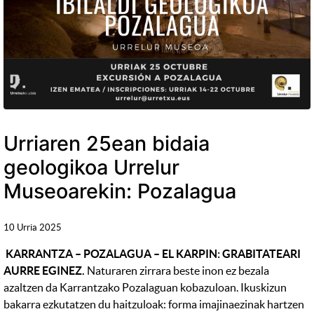
Urriaren 25ean bidaia
geologikoa Urrelur
Museoarekin: Pozalagua
10 Urria 2025
KARRANTZA – POZALAGUA – EL KARPIN: GRABITATEARI
AURRE EGINEZ.
Naturaren zirrara beste inon ez bezala
azaltzen da Karrantzako Pozalaguan kobazuloan. Ikuskizun
bakarra ezkutatzen du haitzuloak: forma imajinaezinak hartzen