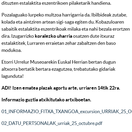
dituzten estalaktita eszentrikoen pilaketarik handiena.
Pozalaguako lurpeko multzoa harrigarria da. Ibilbideak zutabe,
kolada eta aintziren artean sigi-saga egiten du. Kobazuloaren
sabaitik estalaktita eszentrikoak milaka eta nahi bezala erortzen
dira. Izugarrizko
koralezko uharria
osatzen dute itxuraz
estalaktitek, Lurraren erraietan zehar zabaltzen den baso
modukoa.
Etorri Urrelur Museoarekin Euskal Herrian bertan dugun
altxorra bertatik bertara ezagutzea, trebatutako gidariak
lagunduta!
ADI! Izen ematea plazak agortu arte, urriaren 14tik 22ra.
Informazio guztia atxikitutako artxiboetan.
01_INFORMAZIO_FITXA_TXANGOA_excursion_URRIAK_25_O
02_DATU_PERTSONALAK_urriak_25_octubre.pdf