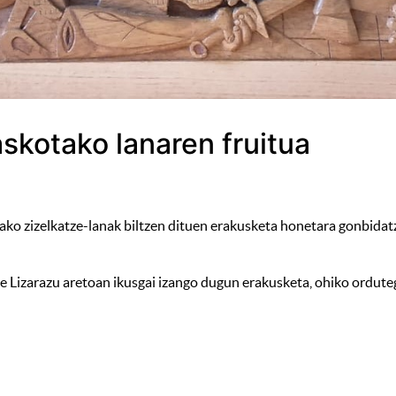
askotako lanaren fruitua
dako zizelkatze-lanak biltzen dituen erakusketa honetara gonbidatz
e Lizarazu aretoan ikusgai izango dugun erakusketa, ohiko orduteg