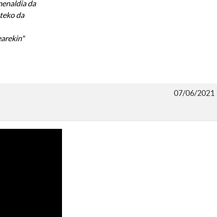
menaldia da
teko da
earekin"
07/06/2021 