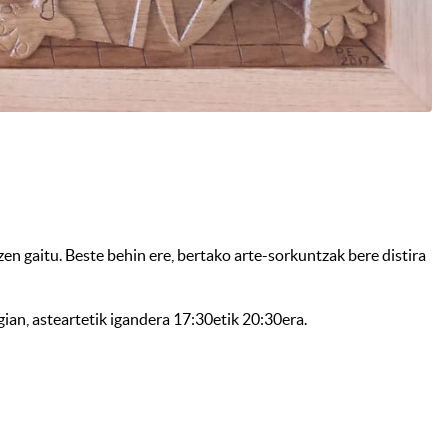
en gaitu. Beste behin ere, bertako arte-sorkuntzak bere distira
ian, asteartetik igandera 17:30etik 20:30era.