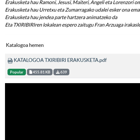
Erakusketa hau Ramoni, Jesusi, Maiteri, Angeli eta Lorenzori o
Erakusketa hau Urretxu eta Zumarragako udalei esker ona ema
Erakusketa hau jendea parte hartzera animatzeko da
Eta TXIRIBIRIren lokalean espero zaitugu Fran Arzuaga irakasl
Katalogoa hemen
KATALOGOA TXIRIBIRI ERAKUSKETA.pdf
Popular
455.81 KB
639