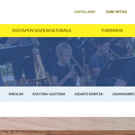
Select your language
ZURE IRITZIA
CASTELLANO
SUSTAPEN SOZIOKULTURALA
TURISMOA
KIROLAK
KULTURA-GAZTERIA
GIZARTE EKINTZA
JASANGARRI