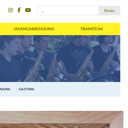
instagram
facebook
youtube
Bilatu
Bilatu
JASANGARRITASUNA
TRAMITEAK
TASUNA
GAZTERIA