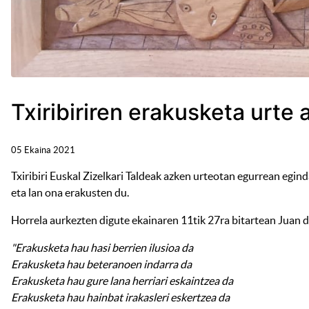
Txiribiriren erakusketa urte 
05 Ekaina 2021
Txiribiri Euskal Zizelkari Taldeak azken urteotan egurrean egin
eta lan ona erakusten du.
Horrela aurkezten digute ekainaren 11tik 27ra bitartean Juan d
"Erakusketa hau hasi berrien ilusioa da
Erakusketa hau beteranoen indarra da
Erakusketa hau gure lana herriari eskaintzea da
Erakusketa hau hainbat irakasleri eskertzea da