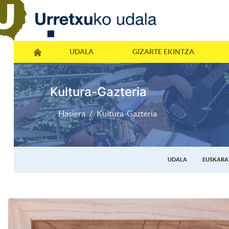
UDALA
GIZARTE EKINTZA
Kultura-Gazteria
Hasiera
Kultura-Gazteria
UDALA
EUSKARA