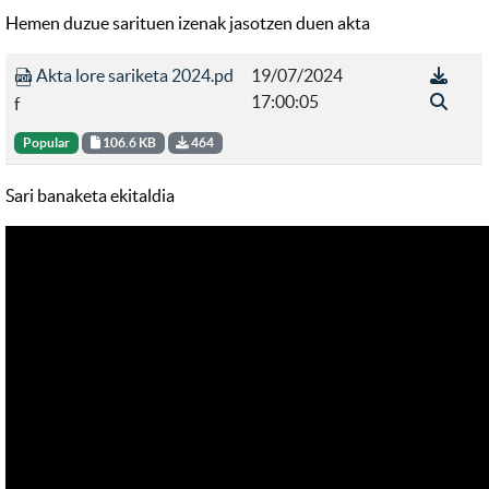
Hemen duzue sarituen izenak jasotzen duen akta
Akta lore sariketa 2024.pd
19/07/2024
17:00:05
f
Popular
106.6 KB
464
Sari banaketa ekitaldia