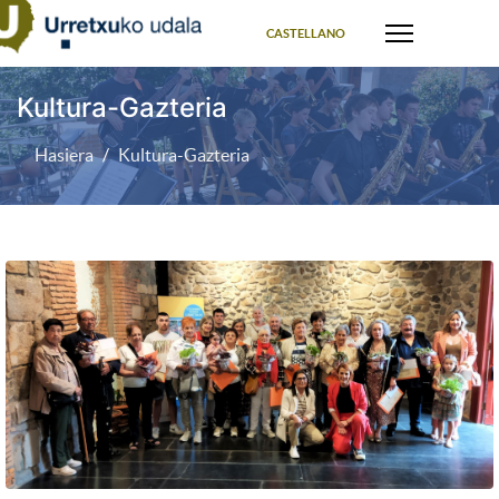
Select your language
CASTELLANO
Kultura-Gazteria
Hasiera
Kultura-Gazteria