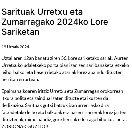
Sarituak Urretxu eta
Zumarragako 2024ko Lore
Sariketan
19 Uztaila 2024
Uztailaren 12an banatu ziren 36. Lore sariketako sariak. Aurten
Urretxuko udaletxeko portaloian izan zen sari banaketa, etxeko
leiho, balkoi eta baserrrietako atariak lorez apaindu dituzten
herritarren artean.
Epaimahaikoaren iritziz Urretxu eta Zumarragan orokorrean
itxura polita eta zaindua izaten dituzte eta ikusten da
dedikazioa. Sarituak gutxi batzuk izan arren, asko dira
fatxadetako leiho eta balkoiak eta baserri sarrerak lorez jazten
dituztenak, mimo handiz, gure herriak ederrago bihurtuz, beraz
ZORIONAK GUZTIOI!