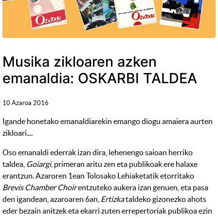
Musika zikloaren azken
emanaldia: OSKARBI TALDEA
10 Azaroa 2016
Igande honetako emanaldiarekin emango diogu amaiera aurten
zikloari....
Oso emanaldi ederrak izan dira, lehenengo saioan herriko
taldea,
Goiargi
, primeran aritu zen eta publikoak ere halaxe
erantzun. Azaroren 1ean Tolosako Lehiaketatik etorritako
Brevis Chamber Choir
entzuteko aukera izan genuen, eta pasa
den igandean, azaroaren 6an,
Ertizka
taldeko gizonezko ahots
eder bezain anitzek eta ekarri zuten errepertoriak publikoa ezin