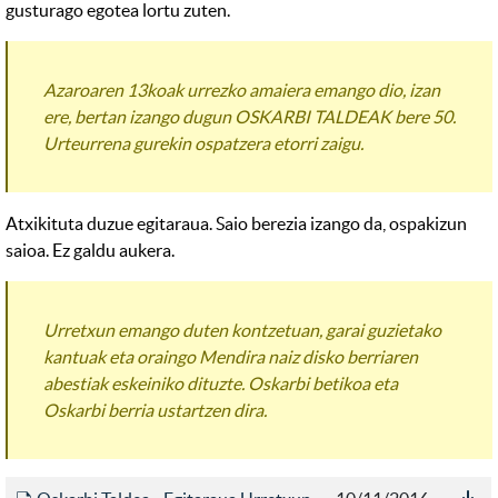
gusturago egotea lortu zuten.
Azaroaren 13koak urrezko amaiera emango dio, izan
ere, bertan izango dugun
OSKARBI TALDEAK
bere 50.
Urteurrena gurekin ospatzera etorri zaigu.
Atxikituta duzue egitaraua. Saio berezia izango da, ospakizun
saioa. Ez galdu aukera.
Urretxun emango duten kontzetuan, garai guzietako
kantuak eta oraingo Mendira naiz disko berriaren
abestiak eskeiniko dituzte. Oskarbi betikoa eta
Oskarbi berria ustartzen dira.