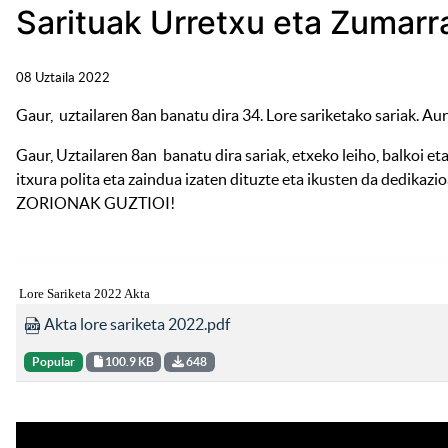
Sarituak Urretxu eta Zumar
08 Uztaila 2022
Gaur, uztailaren 8an banatu dira 34. Lore sariketako sariak. Au
Gaur, Uztailaren 8an banatu dira sariak, etxeko leiho, balkoi e
itxura polita eta zaindua izaten dituzte eta ikusten da dedikazio
ZORIONAK GUZTIOI!
Lore Sariketa 2022 Akta
Akta lore sariketa 2022.pdf
Popular
100.9 KB
648