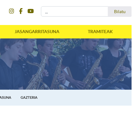
instagram
facebook
youtube
Bilatu
Bilatu
JASANGARRITASUNA
TRAMITEAK
TASUNA
GAZTERIA