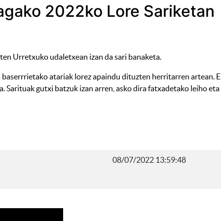
ragako 2022ko Lore Sariketan
rten Urretxuko udaletxean izan da sari banaketa.
ta baserrrietako atariak lorez apaindu dituzten herritarren artea
a. Sarituak gutxi batzuk izan arren, asko dira fatxadetako leiho et
08/07/2022 13:59:48