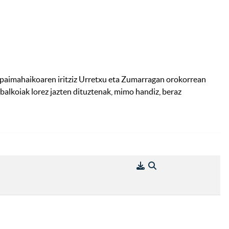
n. Epaimahaikoaren iritziz Urretxu eta Zumarragan orokorrean
a balkoiak lorez jazten dituztenak, mimo handiz, beraz