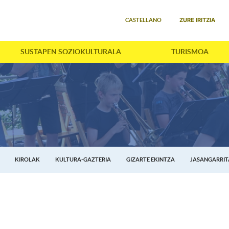
Select your language
ZURE IRITZIA
CASTELLANO
SUSTAPEN SOZIOKULTURALA
TURISMOA
KIROLAK
KULTURA-GAZTERIA
GIZARTE EKINTZA
JASANGARRI