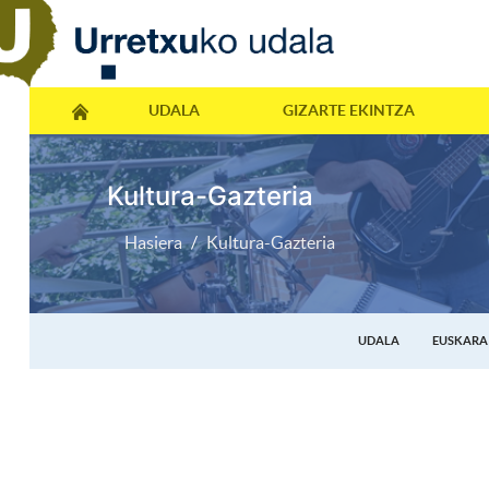
UDALA
GIZARTE EKINTZA
Kultura-Gazteria
Hasiera
Kultura-Gazteria
UDALA
EUSKARA