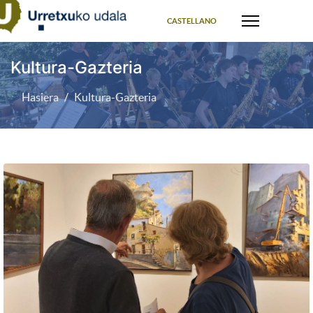
Select your language
CASTELLANO
Kultura-Gazteria
Hasiera
Kultura-Gazteria