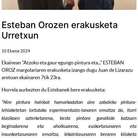
Esteban Orozen erakusketa
Urretxun
10 Ekaina 2024
Ekainean "Atzoko eta gaur egungo pintura eta..." ESTEBAN
OROZ margolariaren erakusketa izango dugu Juan de Lizarazu
aretoan ekainaren 7tik 23ra.
Horrela aurkezten du Estebanek bere erakusketa:
"Nire pintura hainbat hamarkadatan aire zabaleko pintura-
lehiaketetan lortutako esperimentazio-lanaren emaitza da, iturri
klasikoen azterketarena, beste pintore garaikide batzuen
begiradarena eta aholkuarena, euskortasunaren eta
iraunkortasunaren emaitza, bikaintasunaren beraren bilaketa