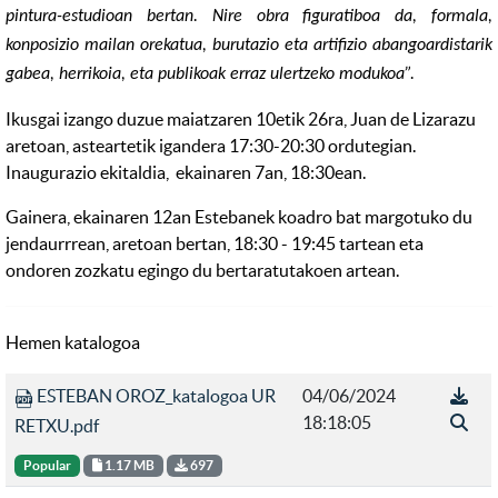
pintura-estudioan bertan. Nire obra figuratiboa da, formala,
konposizio mailan orekatua, burutazio eta artifizio abangoardistarik
gabea, herrikoia, eta publikoak erraz ulertzeko modukoa”.
Ikusgai izango duzue maiatzaren 10etik 26ra, Juan de Lizarazu
aretoan, asteartetik igandera 17:30-20:30 ordutegian.
Inaugurazio ekitaldia, ekainaren 7an, 18:30ean.
Gainera, ekainaren 12an Estebanek koadro bat margotuko du
jendaurrrean, aretoan bertan, 18:30 - 19:45 tartean eta
ondoren zozkatu egingo du bertaratutakoen artean.
Hemen katalogoa
ESTEBAN OROZ_katalogoa UR
04/06/2024
18:18:05
RETXU.pdf
Popular
1.17 MB
697