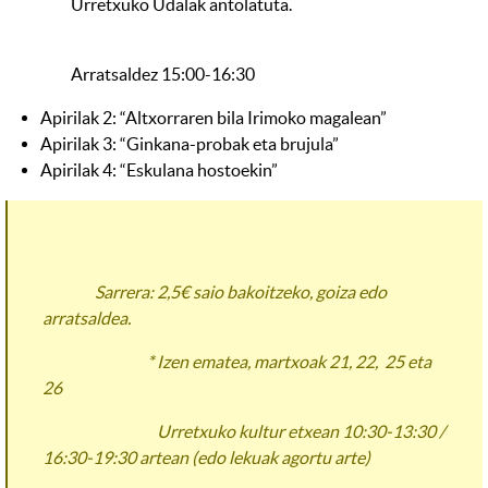
Urretxuko Udalak antolatuta.
Arratsaldez 15:00-16:30
Apirilak 2: “Altxorraren bila Irimoko magalean”
Apirilak 3: “Ginkana-probak eta brujula”
Apirilak 4: “Eskulana hostoekin”
Sarrera: 2,5€ saio bakoitzeko, goiza edo
arratsaldea.
* Izen ematea, martxoak 21, 22, 25 eta
26
Urretxuko kultur etxean 10:30-13:30 /
16:30-19:30 artean (edo lekuak agortu arte)