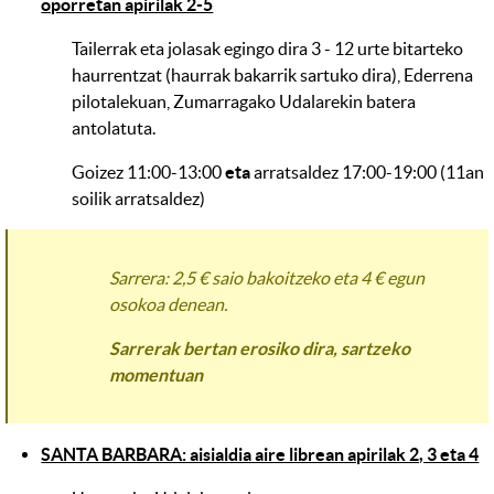
oporretan apirilak 2-5
Tailerrak eta jolasak egingo dira 3 - 12 urte bitarteko
haurrentzat (haurrak bakarrik sartuko dira), Ederrena
pilotalekuan, Zumarragako Udalarekin batera
antolatuta.
Goizez 11:00-13:00
eta
arratsaldez 17:00-19:00 (11an
soilik arratsaldez)
Sarrera: 2,5 € saio bakoitzeko eta 4 € egun
osokoa denean.
Sarrerak bertan erosiko dira, sartzeko
momentuan
SANTA BARBARA: aisialdia aire librean apirilak 2, 3 eta 4