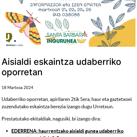
Aisialdi eskaintza udaberriko
oporretan
18 Martxoa 2024
Udaberriko oporretan, apirilaren 2tik 5era, haur eta gaztetxoei
zuzendutako eskaintza berezia izango dugu Urretxun.
Prestatutako ekitaldiak, nagusiki, bi izango dira:
EDERRENA: haurrentzako aisialdi gunea udaberriko