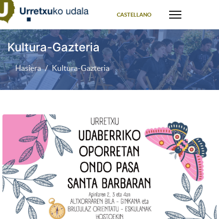
Select your language
CASTELLANO
Kultura-Gazteria
Hasiera
Kultura-Gazteria