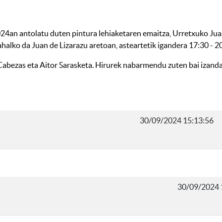
24an antolatu duten pintura lehiaketaren emaitza, Urretxuko Jua
alko da Juan de Lizarazu aretoan, asteartetik igandera 17:30 - 20:
Cabezas eta Aitor Sarasketa. Hirurek nabarmendu zuten bai izandak
30/09/2024 15:13:56
30/09/2024 