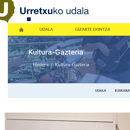
UDALA
GIZARTE EKINTZA
Kultura-Gazteria
Hasiera
Kultura-Gazteria
UDALA
EUSKARA