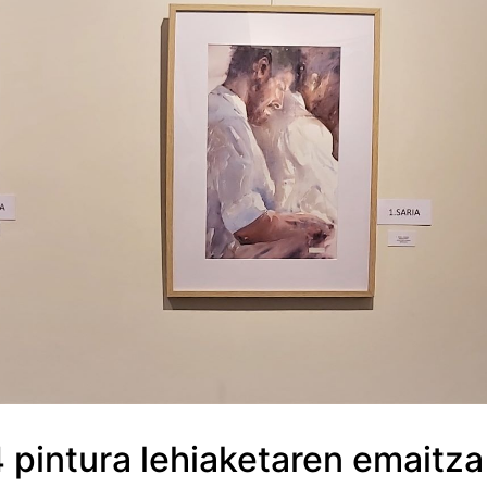
pintura lehiaketaren emaitza