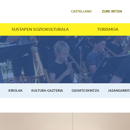
Select your language
ZURE IRITZIA
CASTELLANO
SUSTAPEN SOZIOKULTURALA
TURISMOA
KIROLAK
KULTURA-GAZTERIA
GIZARTE EKINTZA
JASANGARRI