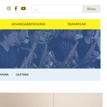
instagram
facebook
youtube
Bilatu
Bilatu
JASANGARRITASUNA
TRAMITEAK
TASUNA
GAZTERIA