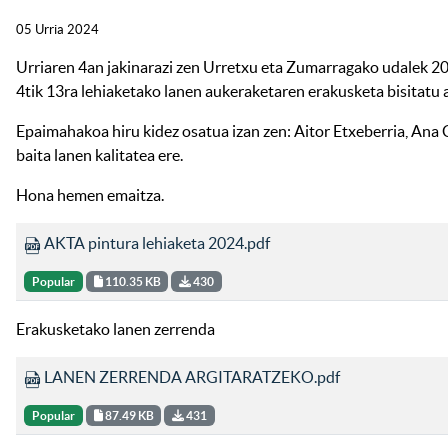
05 Urria 2024
Urriaren 4an jakinarazi zen Urretxu eta Zumarragako udalek 20
4tik 13ra lehiaketako lanen aukeraketaren erakusketa bisitatu ah
Epaimahakoa hiru kidez osatua izan zen: Aitor Etxeberria, Ana 
baita lanen kalitatea ere.
Hona hemen emaitza.
AKTA pintura lehiaketa 2024.pdf
Popular
110.35 KB
430
Erakusketako lanen zerrenda
LANEN ZERRENDA ARGITARATZEKO.pdf
Popular
87.49 KB
431