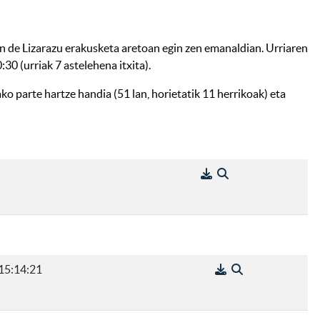
n de Lizarazu erakusketa aretoan egin zen emanaldian. Urriaren
30 (urriak 7 astelehena itxita).
o parte hartze handia (51 lan, horietatik 11 herrikoak) eta
15:14:21