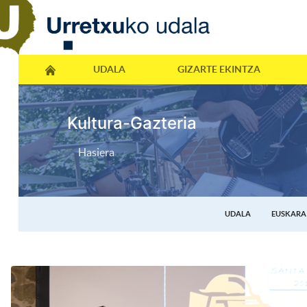
UDALA
GIZARTE EKINTZA
Kultura-Gazteria
Hasiera
UDALA
EUSKARA