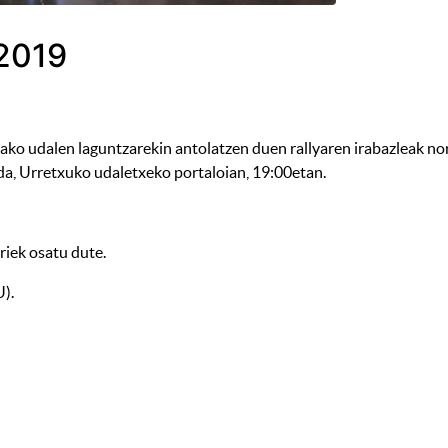
 2019
ko udalen laguntzarekin antolatzen duen rallyaren irabazleak nor
da, Urretxuko udaletxeko portaloian, 19:00etan.
riek osatu dute.
).