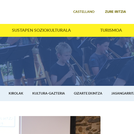
Select your language
ZURE IRITZIA
CASTELLANO
SUSTAPEN SOZIOKULTURALA
TURISMOA
KIROLAK
KULTURA-GAZTERIA
GIZARTE EKINTZA
JASANGARRI