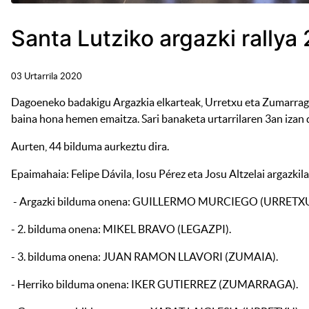
Santa Lutziko argazki rallya
03 Urtarrila 2020
Dagoeneko badakigu Argazkia elkarteak, Urretxu eta Zumarraga
baina hona hemen emaitza. Sari banaketa urtarrilaren 3an izan 
Aurten, 44 bilduma aurkeztu dira.
Epaimahaia: Felipe Dávila, Iosu Pérez eta Josu Altzelai argazkila
- Argazki bilduma onena: GUILLERMO MURCIEGO (URRETXU
- 2. bilduma onena: MIKEL BRAVO (LEGAZPI).
- 3. bilduma onena: JUAN RAMON LLAVORI (ZUMAIA).
- Herriko bilduma onena: IKER GUTIERREZ (ZUMARRAGA).