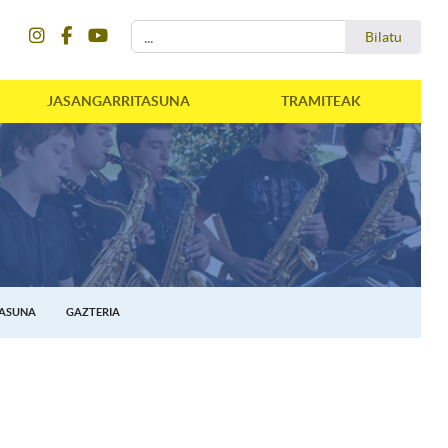
instagram
facebook
youtube
Bilatu
Bilatu
JASANGARRITASUNA
TRAMITEAK
TASUNA
GAZTERIA