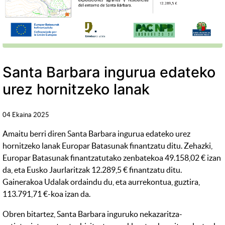
Santa Barbara ingurua edateko
urez hornitzeko lanak
04 Ekaina 2025
Amaitu berri diren Santa Barbara ingurua edateko urez
hornitzeko lanak Europar Batasunak finantzatu ditu. Zehazki,
Europar Batasunak finantzatutako zenbatekoa 49.158,02 € izan
da, eta Eusko Jaurlaritzak 12.289,5 € finantzatu ditu.
Gainerakoa Udalak ordaindu du, eta aurrekontua, guztira,
113.791,71 €-koa izan da.
Obren bitartez, Santa Barbara inguruko nekazaritza-