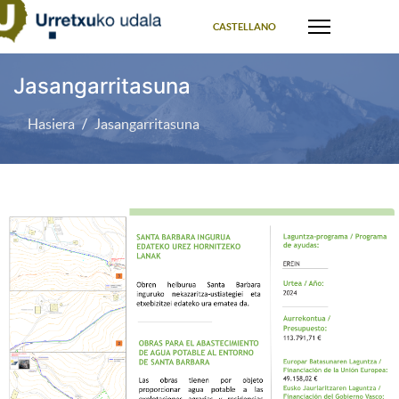
Select your language
CASTELLANO
Jasangarritasuna
Hasiera
Jasangarritasuna